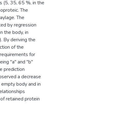
s (5, 35, 65 %, in the
soproteic. The
haylage. The
ted by regression
n the body, in
. By deriving the
ction of the
requirements for
eing "a" and "b"
he prediction
observed a decrease
he empty body and in
elationships
of retained protein