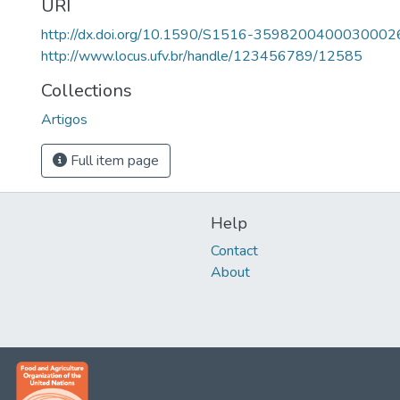
URI
http://dx.doi.org/10.1590/S1516-3598200400030002
http://www.locus.ufv.br/handle/123456789/12585
Collections
Artigos
Full item page
Help
Contact
About