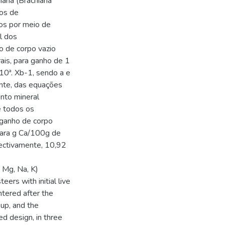
ria (Brachiaria
dos de
os por meio de
l dos
o de corpo vazio
ais, para ganho de 1
10ª. Xb-1, sendo a e
ente, das equações
nto mineral
e todos os
 ganho de corpo
para g Ca/100g de
pectivamente, 10,92
 Mg, Na, K)
eers with initial live
tered after the
oup, and the
d design, in three