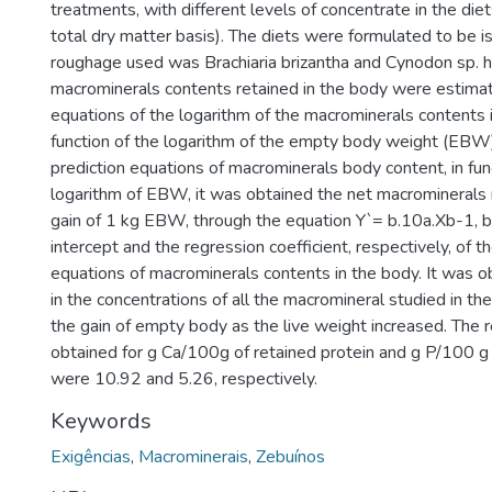
treatments, with different levels of concentrate in the diet
total dry matter basis). The diets were formulated to be i
roughage used was Brachiaria brizantha and Cynodon sp. 
macrominerals contents retained in the body were estima
equations of the logarithm of the macrominerals contents i
function of the logarithm of the empty body weight (EBW)
prediction equations of macrominerals body content, in fun
logarithm of EBW, it was obtained the net macrominerals 
gain of 1 kg EBW, through the equation Y`= b.10a.Xb-1, b
intercept and the regression coefficient, respectively, of t
equations of macrominerals contents in the body. It was 
in the concentrations of all the macromineral studied in t
the gain of empty body as the live weight increased. The r
obtained for g Ca/100g of retained protein and g P/100 g 
were 10.92 and 5.26, respectively.
Keywords
Exigências
,
Macrominerais
,
Zebuínos