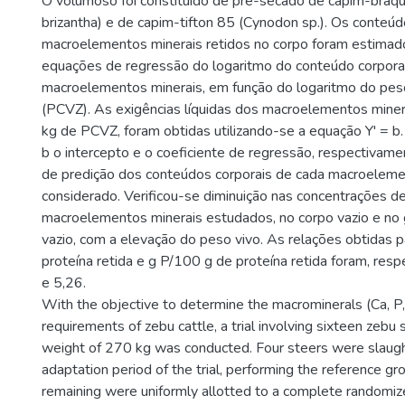
O volumoso foi constituído de pré-secado de capim-braquiá
brizantha) e de capim-tifton 85 (Cynodon sp.). Os conteú
macroelementos minerais retidos no corpo foram estimad
equações de regressão do logaritmo do conteúdo corpora
macroelementos minerais, em função do logaritmo do pes
(PCVZ). As exigências líquidas dos macroelementos miner
kg de PCVZ, foram obtidas utilizando-se a equação Y' = b.
b o intercepto e o coeficiente de regressão, respectivam
de predição dos conteúdos corporais de cada macroeleme
considerado. Verificou-se diminuição nas concentrações d
macroelementos minerais estudados, no corpo vazio e no
vazio, com a elevação do peso vivo. As relações obtidas 
proteína retida e g P/100 g de proteína retida foram, res
e 5,26.
With the objective to determine the macrominerals (Ca, P,
requirements of zebu cattle, a trial involving sixteen zebu st
weight of 270 kg was conducted. Four steers were slaugh
adaptation period of the trial, performing the reference gr
remaining were uniformly allotted to a complete randomize