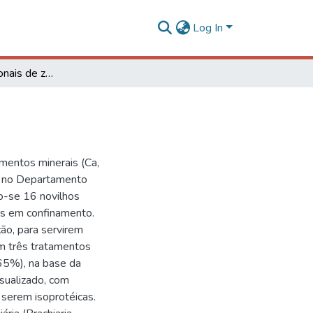
Log In
Exigências nutricionais de zebuínos: minerais
mentos minerais (Ca,
to no Departamento
do-se 16 novilhos
os em confinamento.
ão, para servirem
em três tratamentos
 65%), na base da
sualizado, com
 serem isoprotéicas.