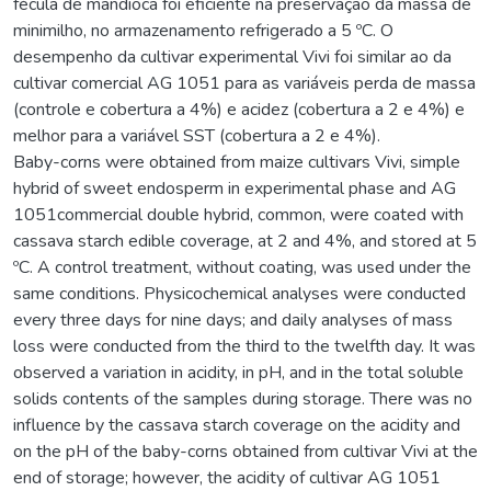
fécula de mandioca foi eficiente na preservação da massa de
minimilho, no armazenamento refrigerado a 5 ºC. O
desempenho da cultivar experimental Vivi foi similar ao da
cultivar comercial AG 1051 para as variáveis perda de massa
(controle e cobertura a 4%) e acidez (cobertura a 2 e 4%) e
melhor para a variável SST (cobertura a 2 e 4%).
Baby-corns were obtained from maize cultivars Vivi, simple
hybrid of sweet endosperm in experimental phase and AG
1051commercial double hybrid, common, were coated with
cassava starch edible coverage, at 2 and 4%, and stored at 5
ºC. A control treatment, without coating, was used under the
same conditions. Physicochemical analyses were conducted
every three days for nine days; and daily analyses of mass
loss were conducted from the third to the twelfth day. It was
observed a variation in acidity, in pH, and in the total soluble
solids contents of the samples during storage. There was no
influence by the cassava starch coverage on the acidity and
on the pH of the baby-corns obtained from cultivar Vivi at the
end of storage; however, the acidity of cultivar AG 1051