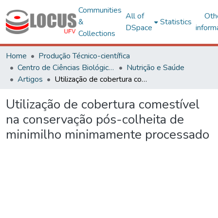
Communities
All of
Oth
&
Statistics
DSpace
inform
Collections
Home
Produção Técnico-científica
Centro de Ciências Biológicas e da Saúde
Nutrição e Saúde
Artigos
Utilização de cobertura comestível na conservação pós-colheita de minimilho minimamente processado
Utilização de cobertura comestível
na conservação pós-colheita de
minimilho minimamente processado