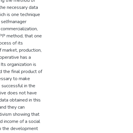
sing the method of
 the necessary data
ich is one technique
ll selfmanager
 commercialization,
 GPP method, that one
ocess of its
 market, production,
ooperative has a
 Its organization is
d the final product of
cessary to make
e successful in the
tive does not have
data obtained in this
and they can
tivism showing that
d income of a social
 to the development