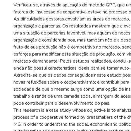
Verificou-se, através da aplicação do método GPP, que um
fatores de insucesso da cooperativa estava no processo
As dificuldades gestoras envolviam as áreas de mercado,
organização e parcerias. Os resultados mostram que a xvc
uma situação de parcerias favorável, mas aquém do necess
organização é considerada boa, mas também não é a dese
fruto de sua produção não é competitivo no mercado, sen
esforços para modificar esta situação de produção, com vi
mercado demandante. Pelos estudos realizados, conclui-s
ainda não possui características ideais para se tornar auto
Acredita-se que os dados conseguidos neste estudo poss
novas reflexões sobre o cooperativismo; e contribuir para 
sociedade de que o mesmo surge como uma opção de ins
trabalho e renda de uma camada social à margem do aces
pode contribuir para o desenvolvimento do país.
This research is a case study whose objective is to anal
process of a cooperative formed by dressmakers of the ci
MG, in order to understand the social, economic and polit