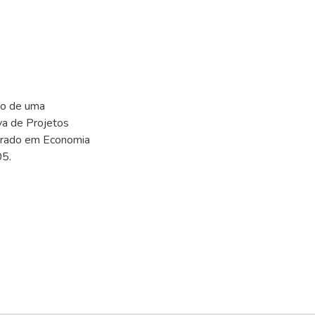
ão de uma
va de Projetos
trado em Economia
05.