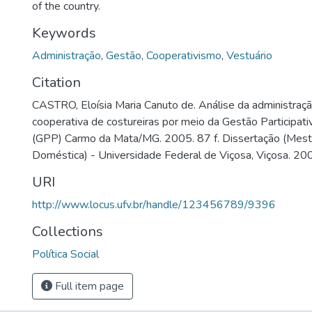
of the country.
Keywords
Administração
,
Gestão
,
Cooperativismo
,
Vestuário
Citation
CASTRO, Eloísia Maria Canuto de. Análise da administraç
cooperativa de costureiras por meio da Gestão Participati
(GPP) Carmo da Mata/MG. 2005. 87 f. Dissertação (Mes
Doméstica) - Universidade Federal de Viçosa, Viçosa. 20
URI
http://www.locus.ufv.br/handle/123456789/9396
Collections
Política Social
Full item page