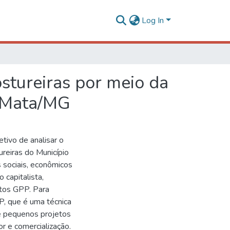
Log In
stureiras por meio da
a Mata/MG
tivo de analisar o
reiras do Município
sociais, econômicos
 capitalista,
etos GPP. Para
P, que é uma técnica
e pequenos projetos
r e comercialização.