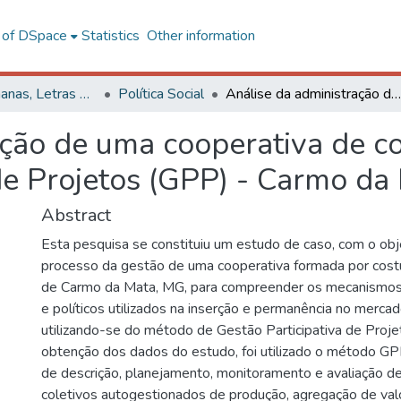
l of DSpace
Statistics
Other information
Ciências Humanas, Letras e Artes
Política Social
Análise da administração de uma cooperativa de costureiras por meio da Gestão Participativa de Projetos (GPP) - Carmo da Mata/MG
ção de uma cooperativa de co
 de Projetos (GPP) - Carmo d
Abstract
Esta pesquisa se constituiu um estudo de caso, com o obje
processo da gestão de uma cooperativa formada por costu
de Carmo da Mata, MG, para compreender os mecanismos 
e políticos utilizados na inserção e permanência no mercado
utilizando-se do método de Gestão Participativa de Proj
obtenção dos dados do estudo, foi utilizado o método GP
de descrição, planejamento, monitoramento e avaliação d
coletivos autogestionados de produção, agregação de valo