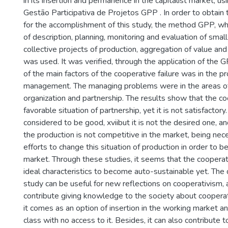
in its insertion and permanence in the capitalist market, u
Gestão Participativa de Projetos GPP . In order to obtain
for the accomplishment of this study, the method GPP, wh
of description, planning, monitoring and evaluation of sma
collective projects of production, aggregation of value and
was used. It was verified, through the application of the
of the main factors of the cooperative failure was in the pr
management. The managing problems were in the areas of
organization and partnership. The results show that the c
favorable situation of partnership, yet it is not satisfactory.
considered to be good, xviibut it is not the desired one, an
the production is not competitive in the market, being ne
efforts to change this situation of production in order to b
market. Through these studies, it seems that the coopera
ideal characteristics to become auto-sustainable yet. The 
study can be useful for new reflections on cooperativism, 
contribute giving knowledge to the society about coopera
it comes as an option of insertion in the working market an
class with no access to it. Besides, it can also contribute