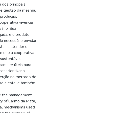
 dos principais
 de gestão da mesma.
 produção,
ooperativa vivencia
ário. Sua
jada, e o produto
do necessário envidar
stas a atender o
e que a cooperativa
-sustentável.
am ser úteis para
conscientizar a
erção no mercado de
so a este; e também
yze the management
ty of Carmo da Mata,
ical mechanisms used