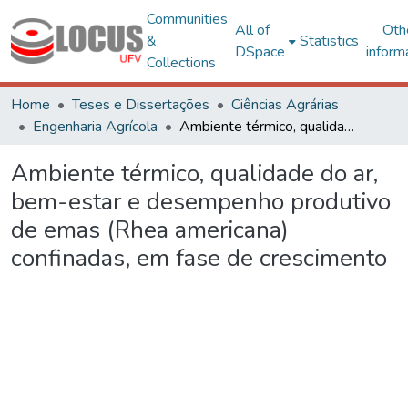
Communities
All of
Oth
&
Statistics
DSpace
inform
Collections
Home
Teses e Dissertações
Ciências Agrárias
Engenharia Agrícola
Ambiente térmico, qualidade do ar, bem-estar e desempenho produtivo de emas (Rhea americana) confinadas, em fase de crescimento
Ambiente térmico, qualidade do ar,
bem-estar e desempenho produtivo
de emas (Rhea americana)
confinadas, em fase de crescimento