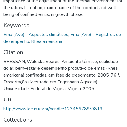
importance of the adjustment of the thermal environment for
the rational creation, maintenance of the comfort and well-
being of confined emus, in growth phase.
Keywords
Ema (Ave) - Aspectos climáticos
,
Ema (Ave) - Registros de
desempenho
,
Rhea americana
Citation
BRESSAN, Waleska Soares. Ambiente térmico, qualidade
do ar, bem-estar e desempenho produtivo de emas (Rhea
americana) confinadas, em fase de crescimento. 2005. 76 f.
Dissertação (Mestrado em Engenharia Agrícola) -
Universidade Federal de Viçosa, Viçosa. 2005.
URI
http://www.locus.ufv.br/handle/123456789/9813
Collections