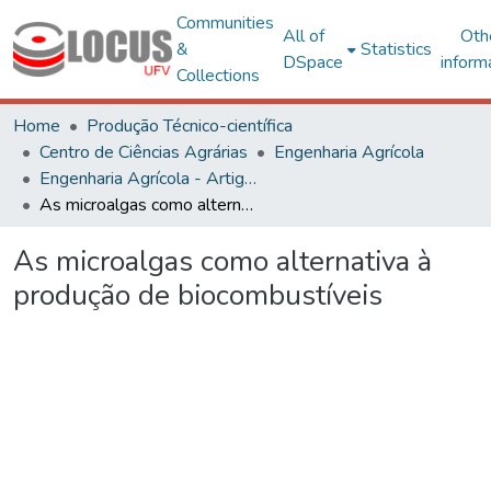
Communities
All of
Oth
&
Statistics
DSpace
inform
Collections
Home
Produção Técnico-científica
Centro de Ciências Agrárias
Engenharia Agrícola
Engenharia Agrícola - Artigos
As microalgas como alternativa à produção de biocombustíveis
As microalgas como alternativa à
produção de biocombustíveis