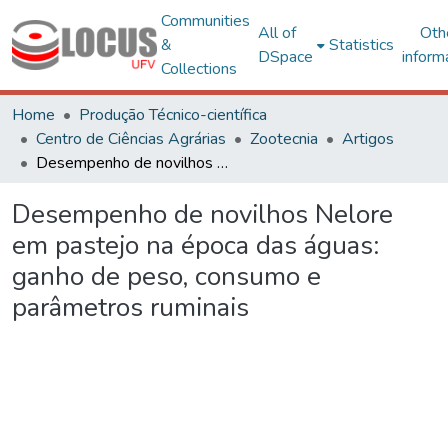
Communities
All of
Oth
&
Statistics
DSpace
inform
Collections
Home
Produção Técnico-científica
Centro de Ciências Agrárias
Zootecnia
Artigos
Desempenho de novilhos Nelore em pastejo na época das águas: ganho de peso, consumo e parâmetros ruminais
Desempenho de novilhos Nelore
em pastejo na época das águas:
ganho de peso, consumo e
parâmetros ruminais