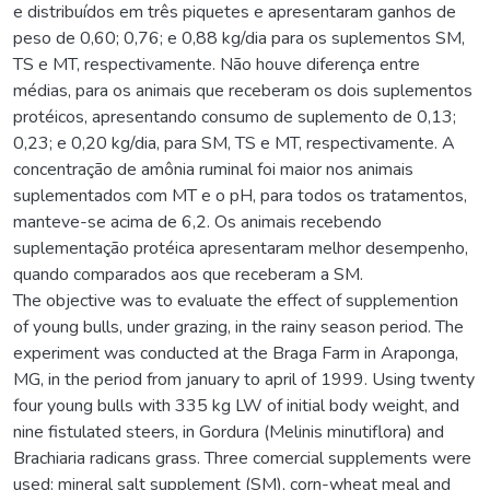
e distribuídos em três piquetes e apresentaram ganhos de
peso de 0,60; 0,76; e 0,88 kg/dia para os suplementos SM,
TS e MT, respectivamente. Não houve diferença entre
médias, para os animais que receberam os dois suplementos
protéicos, apresentando consumo de suplemento de 0,13;
0,23; e 0,20 kg/dia, para SM, TS e MT, respectivamente. A
concentração de amônia ruminal foi maior nos animais
suplementados com MT e o pH, para todos os tratamentos,
manteve-se acima de 6,2. Os animais recebendo
suplementação protéica apresentaram melhor desempenho,
quando comparados aos que receberam a SM.
The objective was to evaluate the effect of supplemention
of young bulls, under grazing, in the rainy season period. The
experiment was conducted at the Braga Farm in Araponga,
MG, in the period from january to april of 1999. Using twenty
four young bulls with 335 kg LW of initial body weight, and
nine fistulated steers, in Gordura (Melinis minutiflora) and
Brachiaria radicans grass. Three comercial supplements were
used: mineral salt supplement (SM), corn-wheat meal and