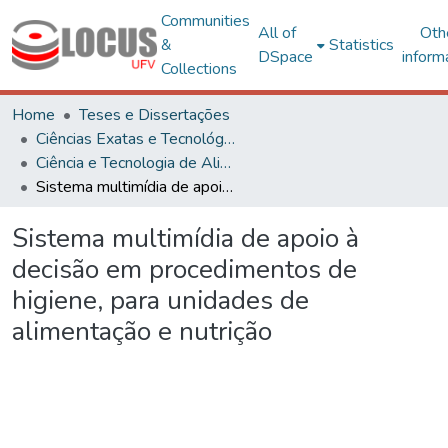
Communities
All of
Oth
&
Statistics
DSpace
inform
Collections
Home
Teses e Dissertações
Ciências Exatas e Tecnológicas
Ciência e Tecnologia de Alimentos
Sistema multimídia de apoio à decisão em procedimentos de higiene, para unidades de alimentação e nutrição
Sistema multimídia de apoio à
decisão em procedimentos de
higiene, para unidades de
alimentação e nutrição