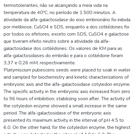
termotolerantes, não se alcançando a meia vida na
temperatura de 40ºC, no período de 1.500 minutos. A
atividade da alfa-galactosidase do eixo embrionário foi inibida
por melibiose, CuSO4 e SDS, enquanto a dos cotilédones foi
por todos os efetores, exceto com SDS, CuSO4 e galactose
que tiveram efeito neutro sobre a atividade da alfa-
galactosidase dos cotilédones. Os valores de KM para as
alfa-galactosidases do embrião e para o cotilédone foram
3,37 e 0,26 mM, respectivamente.
Platymiscium pubescens seeds were placed to soak in water
and sampled for biochemistry and kinetic characterizations of
embryonic axis and the alfa-galactosidase cotyledon enzyme.
The specific activity in the embryonic axis increased from zero
to 96 hours of imbibition, stabilizing soon after. The activity of
the cotyledon enzyme showed a small increase in the same
period. The alfa-galactosidase of the embryonic axis
presented its maximum activity in the interval of pH 4.5 to
6.0. On the other hand, for the cotyledon enzyme, the highest