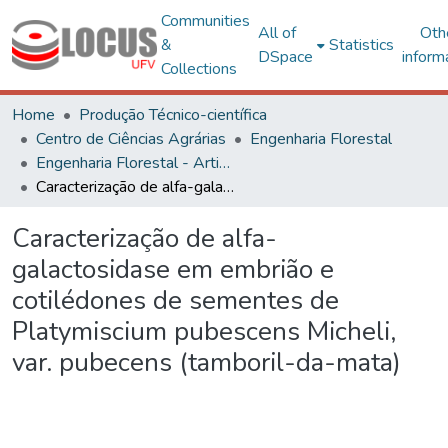
Communities
All of
Oth
&
Statistics
DSpace
inform
Collections
Home
Produção Técnico-científica
Centro de Ciências Agrárias
Engenharia Florestal
Engenharia Florestal - Artigos
Caracterização de alfa-galactosidase em embrião e cotilédones de sementes de Platymiscium pubescens Micheli, var. pubecens (tamboril-da-mata)
Caracterização de alfa-
galactosidase em embrião e
cotilédones de sementes de
Platymiscium pubescens Micheli,
var. pubecens (tamboril-da-mata)