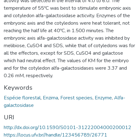
activity was detected in the interval of 4.0 to 6.0. The
temperature of 55ºC was best to stimulate embryonic axis
and cotyledon alfa-galactosidase acticvity. Enzymes of the
embryonic axis and the cotyledons were heat tolerant, not
reaching the half life at 40ºC, in 1.500 minutes. The
embryonic axis alfa-galactosidase activity was inhibited by
melibiose, CuSO4 and SDS, while that of cotyledons was for
all the effectors, except for SDS, CuSO4 and galactose
which had neutral effect. The values of KM for the embryo
and for the cotyledon alfa-galactosidases were 3.37 and
0.26 mM, respectively.
Keywords
Espécie florestal
,
Enzima
,
Forest species
,
Enzyme
,
Alfa-
galactosidase
URI
http://dx.doi.org/10.1590/S0101-31222004000200012
https://locus.ufv.br//handle/123456789/26771