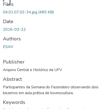
ding...
Files
04.01.07.02-34.jpg
(485 KB)
Date
2016-03-22
Authors
ESAV
Publisher
Arquivo Central e Histórico da UFV
Abstract
Participantes da Semana do Fazendeiro observando dois
bezerros em aula prática de bovinocultura.
Keywords