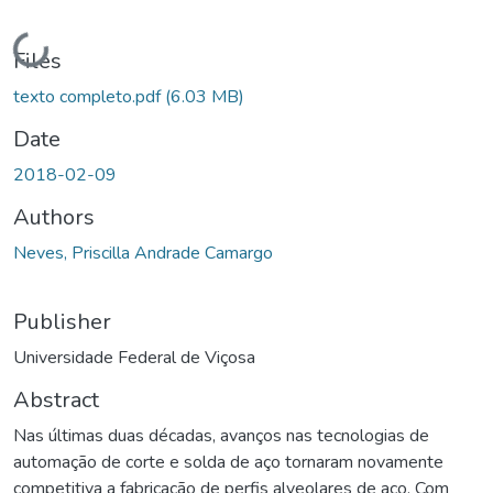
Loading...
Files
texto completo.pdf
(6.03 MB)
Date
2018-02-09
Authors
Neves, Priscilla Andrade Camargo
Publisher
Universidade Federal de Viçosa
Abstract
Nas últimas duas décadas, avanços nas tecnologias de
automação de corte e solda de aço tornaram novamente
competitiva a fabricação de perfis alveolares de aço. Com