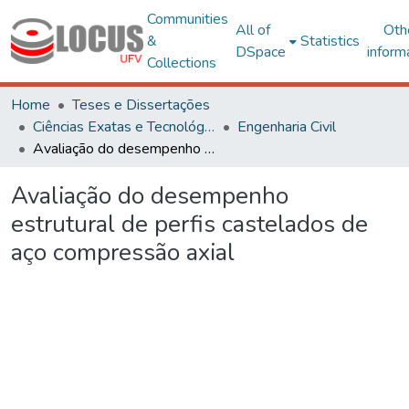
Communities
All of
Oth
&
Statistics
DSpace
inform
Collections
Home
Teses e Dissertações
Ciências Exatas e Tecnológicas
Engenharia Civil
Avaliação do desempenho estrutural de perfis castelados de aço compressão axial
Avaliação do desempenho
estrutural de perfis castelados de
aço compressão axial