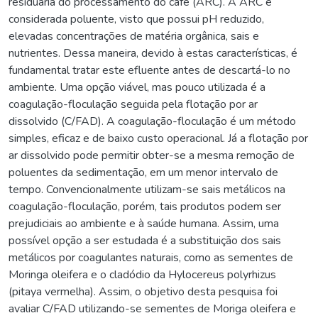
residuária do processamento do café (ARC). A ARC é
considerada poluente, visto que possui pH reduzido,
elevadas concentrações de matéria orgânica, sais e
nutrientes. Dessa maneira, devido à estas características, é
fundamental tratar este efluente antes de descartá-lo no
ambiente. Uma opção viável, mas pouco utilizada é a
coagulação-floculação seguida pela flotação por ar
dissolvido (C/FAD). A coagulação-floculação é um método
simples, eficaz e de baixo custo operacional. Já a flotação por
ar dissolvido pode permitir obter-se a mesma remoção de
poluentes da sedimentação, em um menor intervalo de
tempo. Convencionalmente utilizam-se sais metálicos na
coagulação-floculação, porém, tais produtos podem ser
prejudiciais ao ambiente e à saúde humana. Assim, uma
possível opção a ser estudada é a substituição dos sais
metálicos por coagulantes naturais, como as sementes de
Moringa oleifera e o cladódio da Hylocereus polyrhizus
(pitaya vermelha). Assim, o objetivo desta pesquisa foi
avaliar C/FAD utilizando-se sementes de Moriga oleifera e