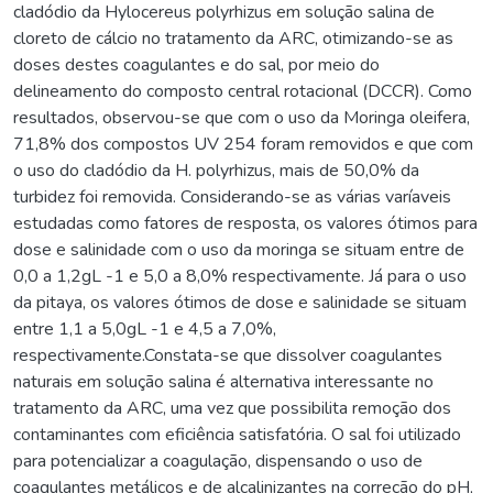
cladódio da Hylocereus polyrhizus em solução salina de
cloreto de cálcio no tratamento da ARC, otimizando-se as
doses destes coagulantes e do sal, por meio do
delineamento do composto central rotacional (DCCR). Como
resultados, observou-se que com o uso da Moringa oleifera,
71,8% dos compostos UV 254 foram removidos e que com
o uso do cladódio da H. polyrhizus, mais de 50,0% da
turbidez foi removida. Considerando-se as várias varíaveis
estudadas como fatores de resposta, os valores ótimos para
dose e salinidade com o uso da moringa se situam entre de
0,0 a 1,2gL -1 e 5,0 a 8,0% respectivamente. Já para o uso
da pitaya, os valores ótimos de dose e salinidade se situam
entre 1,1 a 5,0gL -1 e 4,5 a 7,0%,
respectivamente.Constata-se que dissolver coagulantes
naturais em solução salina é alternativa interessante no
tratamento da ARC, uma vez que possibilita remoção dos
contaminantes com eficiência satisfatória. O sal foi utilizado
para potencializar a coagulação, dispensando o uso de
coagulantes metálicos e de alcalinizantes na correção do pH,