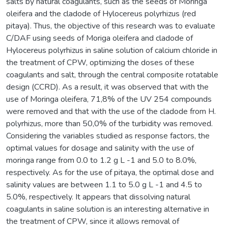
salts by natural coagulants, such as the seeds of Moringa
oleifera and the cladode of Hylocereus polyrhizus (red
pitaya). Thus, the objective of this research was to evaluate
C/DAF using seeds of Moriga oleifera and cladode of
Hylocereus polyrhizus in saline solution of calcium chloride in
the treatment of CPW, optimizing the doses of these
coagulants and salt, through the central composite rotatable
design (CCRD). As a result, it was observed that with the
use of Moringa oleifera, 71,8% of the UV 254 compounds
were removed and that with the use of the cladode from H.
polyrhizus, more than 50,0% of the turbidity was removed.
Considering the variables studied as response factors, the
optimal values for dosage and salinity with the use of
moringa range from 0.0 to 1.2 g L -1 and 5.0 to 8.0%,
respectively. As for the use of pitaya, the optimal dose and
salinity values are between 1.1 to 5.0 g L -1 and 4.5 to
5.0%, respectively. It appears that dissolving natural
coagulants in saline solution is an interesting alternative in
the treatment of CPW, since it allows removal of