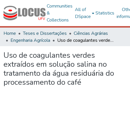
Communities
All of
Oth
&
Statistics
DSpace
inform
Collections
Home
Teses e Dissertações
Ciências Agrárias
Engenharia Agrícola
Uso de coagulantes verdes extraídos em solução salina no tratamento da água residuária do processamento do café
Uso de coagulantes verdes
extraídos em solução salina no
tratamento da água residuária do
processamento do café