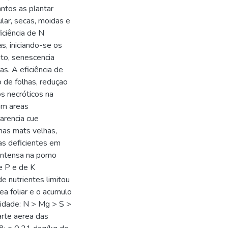
nntos as plantar
lar, secas, moidas e
iciência de N
s, iniciando-se os
nto, senescencia
s. A eficiência de
 de folhas, reduçao
os necróticos na
am areas
arencia cue
has mats velhas,
s deficientes em
intensa na porno
de P e de K
e nutrientes limitou
ea foliar e o acumulo
sidade: N > Mg > S >
arte aerea das