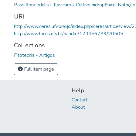
Passiflora edulis f. flavicarpa
,
Cultivo hidropônico
,
Nutrição
URI
http://www.ceres.ufv.br/ojs/index.php/ceres/article/view/
http://www.locus.ufv.br/handle/123456789/20505
Collections
Fitotecnia - Artigos
Full item page
Help
Contact
About