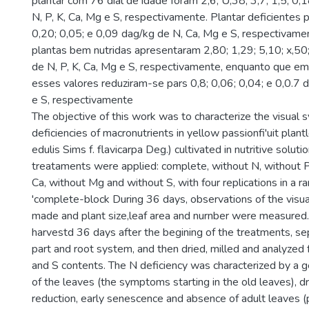
plantar com 76 dial de idade foram 2,6; U,38; 3,7; 1,5; 0,
N, P, K, Ca, Mg e S, respectivamente. Plantar deficientes 
0,20; 0,05; e 0,09 dag/kg de N, Ca, Mg e S, respectivame
plantas bem nutridas apresentaram 2,80; 1,29; 5,10; x,50
de N, P, K, Ca, Mg e S, respectivamente, enquanto que em
esses valores reduziram-se pars 0,8; 0,06; 0,04; e 0,0.7 
e S, respectivamente
The objective of this work was to characterize the visual
deficiencies of macronutrients in yellow passionfi'uit plant
edulis Sims f. flavicarpa Deg.) cultivated in nutritive solut
treataments were applied: complete, without N, without P
Ca, without Mg and without S, with four replications in a 
'complete-block During 36 days, observations of the vis
made and plant size,leaf area and nurnber were measured
harvestd 36 days after the begining of the treatments, sep
part and root system, and then dried, milled and analyzed f
and S contents. The N deficiency was characterized by a g
of the leaves (the symptoms starting in the old leaves), d
reduction, early senescence and absence of adult leaves (p