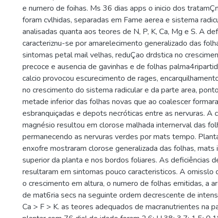
e nurnero de foihas. Ms 36 dias apps o inicio dos tratamÇ
foram cvlhidas, separadas em Fame aerea e sistema radicu
analisadas quanta aos teores de N, P, K, Ca, Mg e S. A def
caracteriznu-se por amarelecimento generalizado das folha
sintomas petal mail velhas, reduÇao drdstica no crescime
precoce e ausencia de gavinhas e de folhas palma4ripartida
calcio provocou escurecimento de rages, encarquilhamento
no crescimento do sistema radicular e da parte area, pont
metade inferior das folhas novas que ao coalescer formar
esbranquiçadas e depots necróticas entre as nervuras. A c
magnésio resultou em clorose malhada internerval das fol
permanecendo as nervuras verdes por mats tempo. Planta
enxofre mostraram clorose generalizada das folhas, mats 
superior da planta e nos bordos foliares. As deficiências 
resultaram em sintomas pouco caracteristicos. A omisslo d
o crescimento em altura, o numero de folhas emitidas, a ar
de mat6ria secs na seguinte ordem decrescente de inten
Ca > F > K. as teores adequados de macranutrientes na p