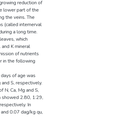
 growing reduction of
he lower part of the
ng the veins. The
 (called internerval
during a long time.
 leaves, which
. and K mineral
ission of nutrients
r in the following
76 days of age was
 and S, respectively.
of N, Ca, Mg and S,
on showed 2.80, 1:29,
espectively. In
, and 0.07 dag/kg qu,