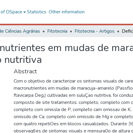
l of DSpace
Statistics
Other information
de Ciências Agrárias
Fitotecnia
Fitotecnia - Artigos
onutrientes em mudas de mar
 nutritiva
Abstract
Com o objetivo de caracterizar os sintomas visuals de care
macronutrientes em mudas de maracuja-amarelo (Passflora 
ftavicarpa Deg,) cultivadas em suluÇao nutritiva, foi con
composto de site tratamentos: completo, completo corn 
completo corn omissla de P, completo cam ornissav de K,
omissdo de Ca; completo corn omissdo de Mg e completo 
corn quatro repetiOes em blocos casualizados. Durante 36 
observaq6es de sintomas visuals e mensura0o de altura de 