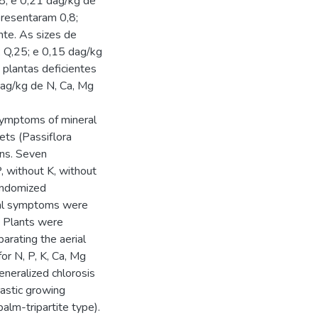
18; e 0,21 dag/kg de
presentaram 0,8;
nte. As sizes de
; Q,25; e 0,15 dag/kg
 plantas deficientes
dag/kg de N, Ca, Mg
 symptoms of mineral
lets (Passiflora
ions. Seven
, without K, without
randomized
ual symptoms were
. Plants were
arating the aerial
or N, P, K, Ca, Mg
eneralized chlorosis
rastic growing
alm-tripartite type).