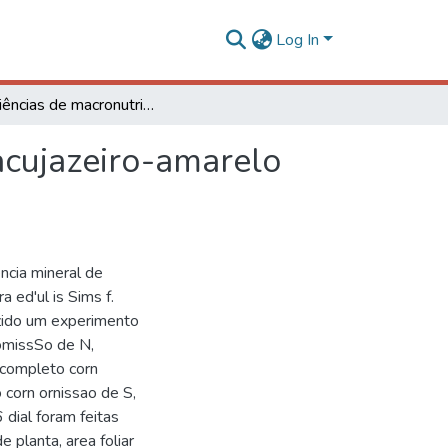
Log In
Deficiências de macronutrientes em mudas de maracujazeiro-amarelo cultivadas em soluçao nutritiva
acujazeiro-amarelo
ncia mineral de
ed'ul is Sims f.
duzido um experimento
omissSo de N,
 completo corn
corn ornissao de S,
dial foram feitas
planta, area foliar