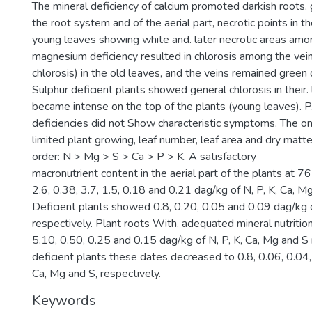
The mineral deficiency of calcium promoted darkish roots.
the root system and of the aerial part, necrotic points in t
young leaves showing white and. later necrotic areas amo
magnesium deficiency resulted in chlorosis among the veins
chlorosis) in the old leaves, and the veins remained green 
Sulphur deficient plants showed general chlorosis in their.
became intense on the top of the plants (young leaves). P
deficiencies did not Show characteristic symptoms. The om
limited plant growing, leaf number, leaf area and dry matte
order: N > Mg > S > Ca > P > K. A satisfactory
macronutrient content in the aerial part of the plants at 
2.6, 0.38, 3.7, 1.5, 0.18 and 0.21 dag/kg of N, P, K, Ca, Mg
Deficient plants showed 0.8, 0.20, 0.05 and 0.09 dag/kg 
respectively. Plant roots With. adequated mineral nutriti
5.10, 0.50, 0.25 and 0.15 dag/kg of N, P, K, Ca, Mg and S r
deficient plants these dates decreased to 0.8, 0.06, 0.04
Ca, Mg and S, respectively.
Keywords