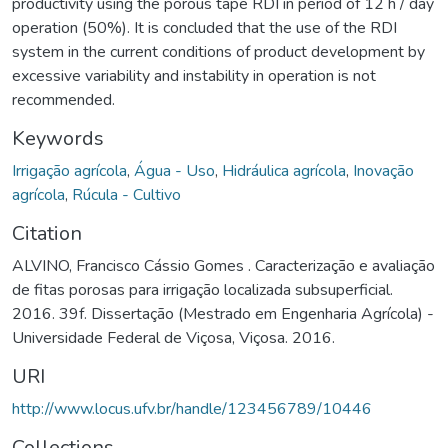
productivity using the porous tape RDI in period of 12 h / day
operation (50%). It is concluded that the use of the RDI
system in the current conditions of product development by
excessive variability and instability in operation is not
recommended.
Keywords
Irrigação agrícola
,
Água - Uso
,
Hidráulica agrícola
,
Inovação
agrícola
,
Rúcula - Cultivo
Citation
ALVINO, Francisco Cássio Gomes . Caracterização e avaliação
de fitas porosas para irrigação localizada subsuperficial.
2016. 39f. Dissertação (Mestrado em Engenharia Agrícola) -
Universidade Federal de Viçosa, Viçosa. 2016.
URI
http://www.locus.ufv.br/handle/123456789/10446
Collections