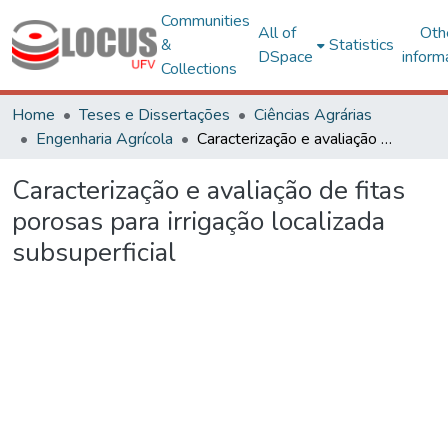
Communities
All of
Oth
&
Statistics
DSpace
inform
Collections
Home
Teses e Dissertações
Ciências Agrárias
Engenharia Agrícola
Caracterização e avaliação de fitas porosas para irrigação localizada subsuperficial
Caracterização e avaliação de fitas
porosas para irrigação localizada
subsuperficial