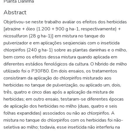
Planta Daninha
Abstract
Objetivou-se neste trabalho avaliar os efeitos dos herbicidas
[atrazine + óleo (1.200 + 900 g ha-1, respectivamente) +
nicosulfuron (28 g ha-1)] em mistura no tanque do
pulverizador e em aplicações seqüenciais com o inseticida
chlorpirifos (240 g ha-1) sobre as plantas daninhas e o milho,
bem como os efeitos dessa mistura quando aplicada em
diferentes estádios fenológicos da cultura. O híbrido de milho
utilizado foi o P30F80. Em dois ensaios, os tratamentos
consistiram da aplicação do chlorpirifos misturado aos
herbicidas no tanque de pulverização, ou aplicado um, dois,
três, quatro e cinco dias após a aplicação da mistura de
herbicidas; em outro ensaio, testaram-se diferentes épocas
de aplicação dos herbicidas no milho (duas, quatro e seis
folhas expandidas) associados ou não ao chlorpirifos. A
mistura no tanque do chlorpirifos com os herbicidas foi não-
seletiva ao milho; todavia, esse inseticida não interferiu na