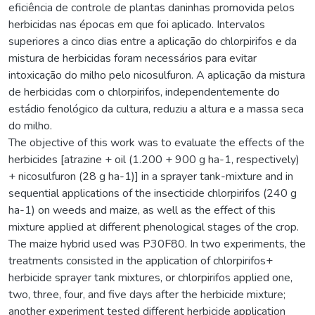
eficiência de controle de plantas daninhas promovida pelos
herbicidas nas épocas em que foi aplicado. Intervalos
superiores a cinco dias entre a aplicação do chlorpirifos e da
mistura de herbicidas foram necessários para evitar
intoxicação do milho pelo nicosulfuron. A aplicação da mistura
de herbicidas com o chlorpirifos, independentemente do
estádio fenológico da cultura, reduziu a altura e a massa seca
do milho.
The objective of this work was to evaluate the effects of the
herbicides [atrazine + oil (1.200 + 900 g ha-1, respectively)
+ nicosulfuron (28 g ha-1)] in a sprayer tank-mixture and in
sequential applications of the insecticide chlorpirifos (240 g
ha-1) on weeds and maize, as well as the effect of this
mixture applied at different phenological stages of the crop.
The maize hybrid used was P30F80. In two experiments, the
treatments consisted in the application of chlorpirifos+
herbicide sprayer tank mixtures, or chlorpirifos applied one,
two, three, four, and five days after the herbicide mixture;
another experiment tested different herbicide application