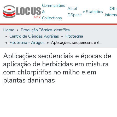
Communities
All of
Oth
&
Statistics
DSpace
inform
Collections
Home
Produção Técnico-científica
Centro de Ciências Agrárias
Fitotecnia
Fitotecnia - Artigos
Aplicações seqüenciais e épocas de aplicação de herbicidas em mistura com chlorpirifos no milho e em plantas daninhas
Aplicações seqüenciais e épocas de
aplicação de herbicidas em mistura
com chlorpirifos no milho e em
plantas daninhas