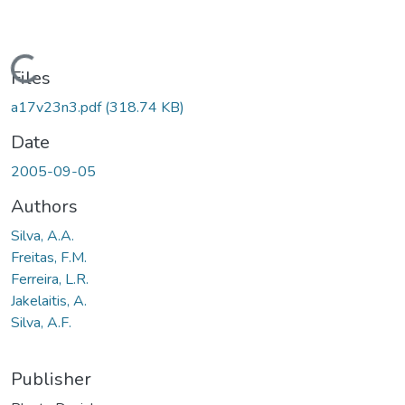
Loading...
Files
a17v23n3.pdf
(318.74 KB)
Date
2005-09-05
Authors
Silva, A.A.
Freitas, F.M.
Ferreira, L.R.
Jakelaitis, A.
Silva, A.F.
Publisher