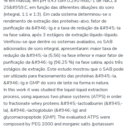
% em massa), em pH 5,43 com 0,290 molL-1 de NaCl, a
25&#959;C, em função das diferentes diluições do soro
(integral, 1:1 e 1:3). Em cada sistema determinou-se o
rendimento de extração das proteínas-alvo, fator de
purificação da &#946;-lg e a taxa de redução da &#945;-la
na fase salina, após 3 estágios de extração líquido-líquido.
Verificou-se que dentre os sistemas avaliados, os SAB
adicionados de soro integral, apresentaram: maior taxa de
redução da &#945;-la (5,56) na fase inferior e maior fator de
purificação da &#946;-lg (96,25 %) na fase salina, após três
estágios de extração. Este estudo mostrou que o SAB pode
ser utilizado para fracionamento das proteínas &#945;-la,
&#946;-lg e GMP do soro de leite na forma in natura.
In this work it was studied the liquid-liquid extraction
process, using aqueous two phase systems (ATPS) in order
to fractionate whey proteins &#945;-lactoalbumin (&#945;-
la), &#946;-lactoglobulin (&#946;-lg) and
glycomacropeptide (GMP). The evaluated ATPS were
composed by PEG 2000 and inorganic salts (potassium