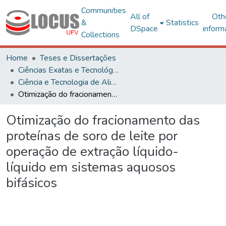
Communities
All of
Oth
&
Statistics
DSpace
inform
Collections
Home
Teses e Dissertações
Ciências Exatas e Tecnológicas
Ciência e Tecnologia de Alimentos
Otimização do fracionamento das proteínas de soro de leite por operação de extração líquido-líquido em sistemas aquosos bifásicos
Otimização do fracionamento das
proteínas de soro de leite por
operação de extração líquido-
líquido em sistemas aquosos
bifásicos