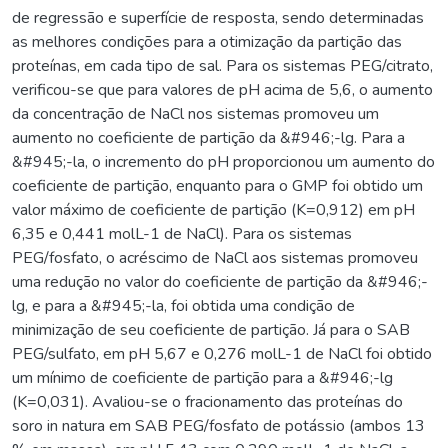
de regressão e superfície de resposta, sendo determinadas
as melhores condições para a otimização da partição das
proteínas, em cada tipo de sal. Para os sistemas PEG/citrato,
verificou-se que para valores de pH acima de 5,6, o aumento
da concentração de NaCl nos sistemas promoveu um
aumento no coeficiente de partição da &#946;-lg. Para a
&#945;-la, o incremento do pH proporcionou um aumento do
coeficiente de partição, enquanto para o GMP foi obtido um
valor máximo de coeficiente de partição (K=0,912) em pH
6,35 e 0,441 molL-1 de NaCl). Para os sistemas
PEG/fosfato, o acréscimo de NaCl aos sistemas promoveu
uma redução no valor do coeficiente de partição da &#946;-
lg, e para a &#945;-la, foi obtida uma condição de
minimização de seu coeficiente de partição. Já para o SAB
PEG/sulfato, em pH 5,67 e 0,276 molL-1 de NaCl foi obtido
um mínimo de coeficiente de partição para a &#946;-lg
(K=0,031). Avaliou-se o fracionamento das proteínas do
soro in natura em SAB PEG/fosfato de potássio (ambos 13