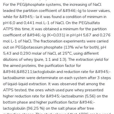
For the PEG/phosphate systems, the increasing of NaCl
leaded the partition coefficient of &#946;-lg to lower values,
while for &#945;- la it was found a condition of minimum in
pH 6,0 and 0,441 mol L-1 of NaCl. On the PEG/sulfato
ATPS this time, it was obtained a minimum for the partition
coefficient of &#946;-lg (K=0,031) in pH pH 5,67 and 0,276
mol L-1 of NaCl. The fractionation experiments were carried
out on PEG/potassium phosphate (13% w/w for both), pH
5,43 and 0,290 molar of NaCl, at 25°C, using different
dilutions of whey (pure, 1:1 and 1:3). The extraction yield for
the aimed proteins, the purification factor for
&#946;&#8211;lactoglobulin and reduction rate for &#945;-
lactoalbumin were determinate on each system after 3 steps
of liquid-liquid extraction. It was observed that among the
ATPS tested, the ones which used pure whey presented
higher reduction rate for &#945;-lactoalbumin (5,56) on the
bottom phase and higher purification factor &#946;-
lactoglobulin (96,25 %) on the salt phase after tree