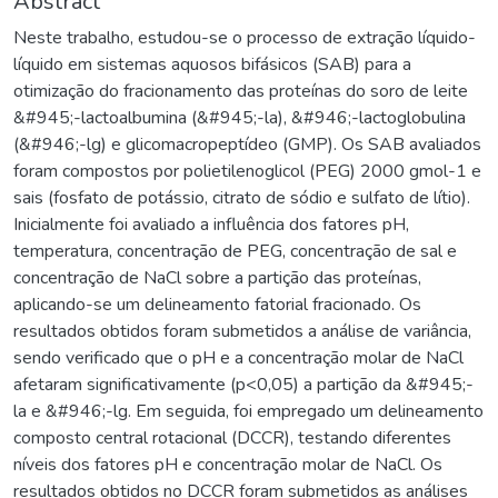
Abstract
Neste trabalho, estudou-se o processo de extração líquido-
líquido em sistemas aquosos bifásicos (SAB) para a
otimização do fracionamento das proteínas do soro de leite
&#945;-lactoalbumina (&#945;-la), &#946;-lactoglobulina
(&#946;-lg) e glicomacropeptídeo (GMP). Os SAB avaliados
foram compostos por polietilenoglicol (PEG) 2000 gmol-1 e
sais (fosfato de potássio, citrato de sódio e sulfato de lítio).
Inicialmente foi avaliado a influência dos fatores pH,
temperatura, concentração de PEG, concentração de sal e
concentração de NaCl sobre a partição das proteínas,
aplicando-se um delineamento fatorial fracionado. Os
resultados obtidos foram submetidos a análise de variância,
sendo verificado que o pH e a concentração molar de NaCl
afetaram significativamente (p<0,05) a partição da &#945;-
la e &#946;-lg. Em seguida, foi empregado um delineamento
composto central rotacional (DCCR), testando diferentes
níveis dos fatores pH e concentração molar de NaCl. Os
resultados obtidos no DCCR foram submetidos as análises