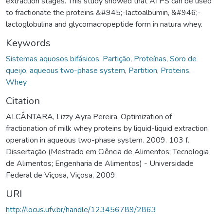
extraction stages. This study showed that ATPS can be used
to fractionate the proteins &#945;-lactoalbumin, &#946;-
lactoglobulina and glycomacropeptide form in natura whey.
Keywords
Sistemas aquosos bifásicos
,
Partição
,
Proteínas
,
Soro de
queijo
,
aqueous two-phase system
,
Partition
,
Proteins
,
Whey
Citation
ALCÂNTARA, Lizzy Ayra Pereira. Optimization of
fractionation of milk whey proteins by liquid-liquid extraction
operation in aqueous two-phase system. 2009. 103 f.
Dissertação (Mestrado em Ciência de Alimentos; Tecnologia
de Alimentos; Engenharia de Alimentos) - Universidade
Federal de Viçosa, Viçosa, 2009.
URI
http://locus.ufv.br/handle/123456789/2863