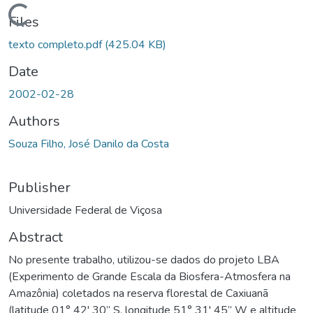
Loading...
Files
texto completo.pdf
(425.04 KB)
Date
2002-02-28
Authors
Souza Filho, José Danilo da Costa
Publisher
Universidade Federal de Viçosa
Abstract
No presente trabalho, utilizou-se dados do projeto LBA
(Experimento de Grande Escala da Biosfera-Atmosfera na
Amazônia) coletados na reserva florestal de Caxiuanã
(latitude 01° 42' 30’’ S, longitude 51° 31' 45’’ W e altitude