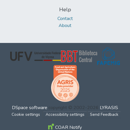
Help
Contact
About
DSpace software
copyright © 2002-2026
LYRASIS
Cookie settings
Accessibility settings
Send Feedback
COAR Notify