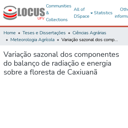
Communities
All of
Oth
&
Statistics
DSpace
inform
Collections
Home
Teses e Dissertações
Ciências Agrárias
Meteorologia Agrícola
Variação sazonal dos componentes do balanço de radiação e energia sobre a floresta de Caxiuanã
Variação sazonal dos componentes
do balanço de radiação e energia
sobre a floresta de Caxiuanã