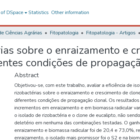
l of DSpace
Statistics
Other information
de Ciências Agrárias
Fitopatologia
Fitopatologia - Artigos
rias sobre o enraizamento e c
rentes condições de propagaçã
Abstract
Objetivou-se, com este trabalho, avaliar a eficiência de is
rizobactérias sobre o enraizamento e crescimento de clon
diferentes condições de propagação clonal. Os resultados
incrementos em enraizamento e em biomassa radicular va
o isolado de rizobactéria e o clone de eucalipto, não send
deletério em nenhuma das combinações testadas. O ganh
enraizamento e biomassa radicular foi de 20,4 e 73,0%, r
enraizamento, o isolado mais promissor foi o S2 e na bioma