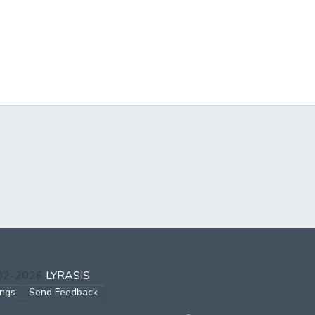
002-2026
LYRASIS
ings
Send Feedback