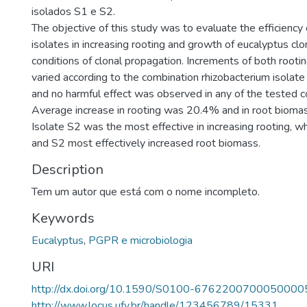
isolados S1 e S2.
The objective of this study was to evaluate the efficiency 
isolates in increasing rooting and growth of eucalyptus clo
conditions of clonal propagation. Increments of both root
varied according to the combination rhizobacterium isolate
and no harmful effect was observed in any of the tested c
Average increase in rooting was 20.4% and in root biom
Isolate S2 was the most effective in increasing rooting, 
and S2 most effectively increased root biomass.
Description
Tem um autor que está com o nome incompleto.
Keywords
Eucalyptus
,
PGPR e microbiologia
URI
http://dx.doi.org/10.1590/S0100-6762200700050000
http://www.locus.ufv.br/handle/123456789/15331