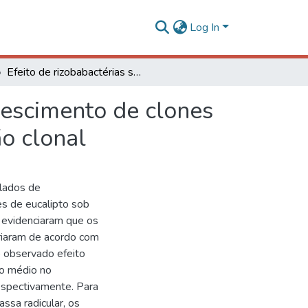
Log In
Efeito de rizobabactérias sobre o enraizamento e crescimento de clones de eucalipto em diferentes condições de propagação clonal
rescimento de clones
o clonal
olados de
es de eucalipto sob
 evidenciaram que os
riaram de acordo com
o observado efeito
o médio no
espectivamente. Para
ssa radicular, os