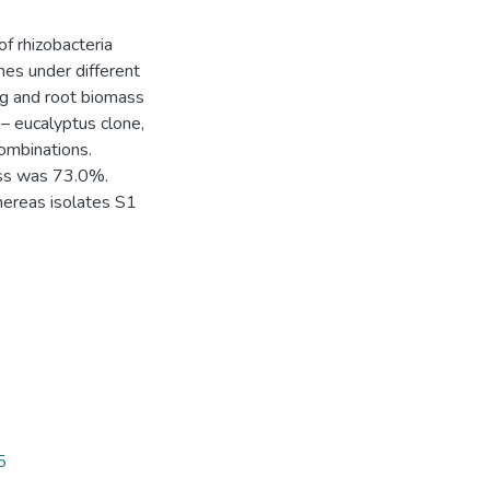
of rhizobacteria
nes under different
ing and root biomass
 – eucalyptus clone,
ombinations.
ass was 73.0%.
whereas isolates S1
5