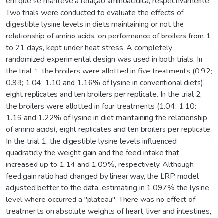
em que se manteve a relação aminoacídica, respectivamente.
Two trials were conducted to evaluate the effects of
digestible lysine levels in diets maintaining or not the
relationship of amino acids, on performance of broilers from 1
to 21 days, kept under heat stress. A completely
randomized experimental design was used in both trials. In
the trial 1, the broilers were allotted in five treatments (0.92;
0.98; 1.04; 1.10 and 1.16% of lysine in conventional diets),
eight replicates and ten broilers per replicate. In the trial 2,
the broilers were allotted in four treatments (1.04; 1.10;
1.16 and 1.22% of lysine in diet maintaining the relationship
of amino acids), eight replicates and ten broilers per replicate.
In the trial 1, the digestible lysine levels influenced
quadraticly the weight gain and the feed intake that
increased up to 1.14 and 1.09%, respectively. Although
feed:gain ratio had changed by linear way, the LRP model
adjusted better to the data, estimating in 1.097% the lysine
level where occurred a "plateau". There was no effect of
treatments on absolute weights of heart, liver and intestines,