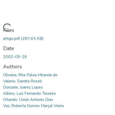
ading...
Files
artigo.pdf
(287.65 KB)
Date
2002-09-26
Authors
Oliveira, Rita Flávia Miranda de
Valerio, Sandra Roseli
Donzele, Juarez Lopes
Albino, Luiz Fernando Teixeira
Orlando, Uislei Antonio Dias
Vaz, Roberta Gomes Marçal Vieira