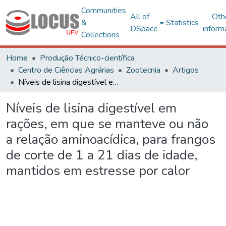
Communities
All of
Oth
&
Statistics
DSpace
inform
Collections
Home
Produção Técnico-científica
Centro de Ciências Agrárias
Zootecnia
Artigos
Níveis de lisina digestível em rações, em que se manteve ou não a relação aminoacídica, para frangos de corte de 1 a 21 dias de idade, mantidos em estresse por calor
Níveis de lisina digestível em
rações, em que se manteve ou não
a relação aminoacídica, para frangos
de corte de 1 a 21 dias de idade,
mantidos em estresse por calor