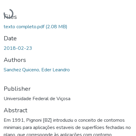
Loading...
Files
texto completo.pdf
(2.08 MB)
Date
2018-02-23
Authors
Sanchez Quiceno, Eder Leandro
Publisher
Universidade Federal de Viçosa
Abstract
Em 1991, Pignoni [BZ] introduziu o conceito de contornos
minimais para aplicações estaveis de superfícies fechadas no
plano, que corresponde às aplicações com contorno