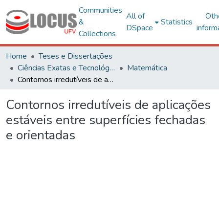
Communities
All of
Oth
&
Statistics
DSpace
inform
Collections
Home
Teses e Dissertações
Ciências Exatas e Tecnológicas
Matemática
Contornos irredutíveis de aplicações estáveis entre superfícies fechadas e orientadas
Contornos irredutíveis de aplicações
estáveis entre superfícies fechadas
e orientadas