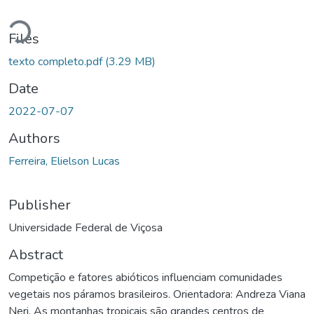
Loading...
Files
texto completo.pdf
(3.29 MB)
Date
2022-07-07
Authors
Ferreira, Elielson Lucas
Publisher
Universidade Federal de Viçosa
Abstract
Competição e fatores abióticos influenciam comunidades
vegetais nos páramos brasileiros. Orientadora: Andreza Viana
Neri. As montanhas tropicais são grandes centros de