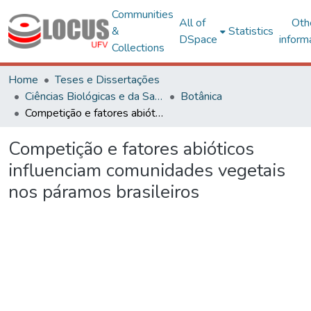
Communities
All of
Oth
&
Statistics
DSpace
inform
Collections
Home
Teses e Dissertações
Ciências Biológicas e da Saúde
Botânica
Competição e fatores abióticos influenciam comunidades vegetais nos páramos brasileiros
Competição e fatores abióticos
influenciam comunidades vegetais
nos páramos brasileiros