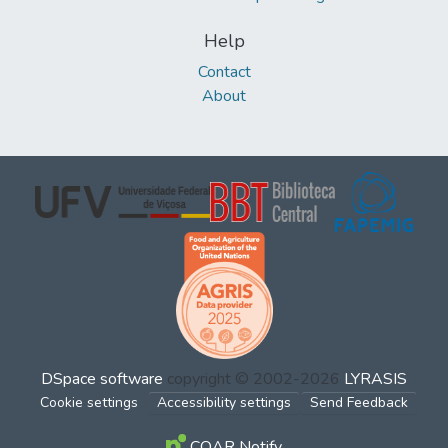
Help
Contact
About
DSpace software
copyright © 2002-2026
LYRASIS
Cookie settings
Accessibility settings
Send Feedback
COAR Notify