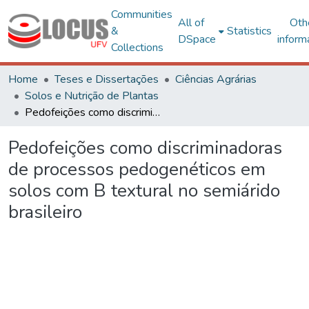
Communities
All of
Oth
&
Statistics
DSpace
inform
Collections
Home
Teses e Dissertações
Ciências Agrárias
Solos e Nutrição de Plantas
Pedofeições como discriminadoras de processos pedogenéticos em solos com B textural no semiárido brasileiro
Pedofeições como discriminadoras
de processos pedogenéticos em
solos com B textural no semiárido
brasileiro