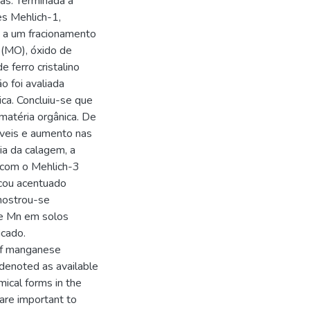
as. Terminada a
es Mehlich-1,
 a um fracionamento
a (MO), óxido de
 ferro cristalino
o foi avaliada
ca. Concluiu-se que
 matéria orgânica. De
áveis e aumento nas
ia da calagem, a
 com o Mehlich-3
ocou acentuado
mostrou-se
de Mn em solos
icado.
 of manganese
s denoted as available
ical forms in the
 are important to