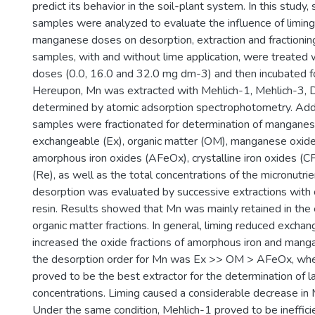
predict its behavior in the soil-plant system. In this study, 
samples were analyzed to evaluate the influence of liming
manganese doses on desorption, extraction and fractioning
samples, with and without lime application, were treate
doses (0.0, 16.0 and 32.0 mg dm-3) and then incubated f
Hereupon, Mn was extracted with Mehlich-1, Mehlich-3,
determined by atomic adsorption spectrophotometry. Addit
samples were fractionated for determination of manganese 
exchangeable (Ex), organic matter (OM), manganese oxid
amorphous iron oxides (AFeOx), crystalline iron oxides (C
(Re), as well as the total concentrations of the micronutrie
desorption was evaluated by successive extractions with
resin. Results showed that Mn was mainly retained in th
organic matter fractions. In general, liming reduced excha
increased the oxide fractions of amorphous iron and mang
the desorption order for Mn was Ex >> OM > AFeOx, wh
proved to be the best extractor for the determination of l
concentrations. Liming caused a considerable decrease in
Under the same condition, Mehlich-1 proved to be ineffici