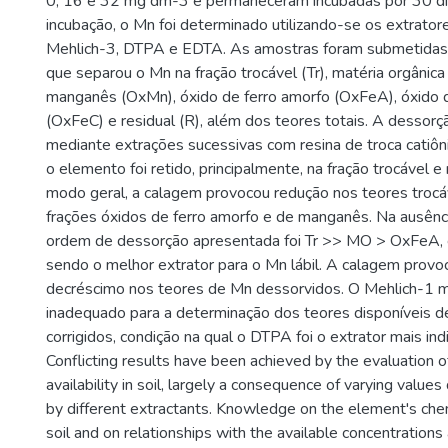
0, 16 e 32 mg dm-3 e permaneceram incubadas por 30 di
incubação, o Mn foi determinado utilizando-se os extrator
Mehlich-3, DTPA e EDTA. As amostras foram submetidas
que separou o Mn na fração trocável (Tr), matéria orgânic
manganês (OxMn), óxido de ferro amorfo (OxFeA), óxido de
(OxFeC) e residual (R), além dos teores totais. A dessorçã
mediante extrações sucessivas com resina de troca catiôni
o elemento foi retido, principalmente, na fração trocável e
modo geral, a calagem provocou redução nos teores troc
frações óxidos de ferro amorfo e de manganês. Na ausênc
ordem de dessorção apresentada foi Tr >> MO > OxFeA,
sendo o melhor extrator para o Mn lábil. A calagem prov
decréscimo nos teores de Mn dessorvidos. O Mehlich-1 
inadequado para a determinação dos teores disponíveis 
corrigidos, condição na qual o DTPA foi o extrator mais ind
Conflicting results have been achieved by the evaluation
availability in soil, largely a consequence of varying value
by different extractants. Knowledge on the element's chem
soil and on relationships with the available concentrations