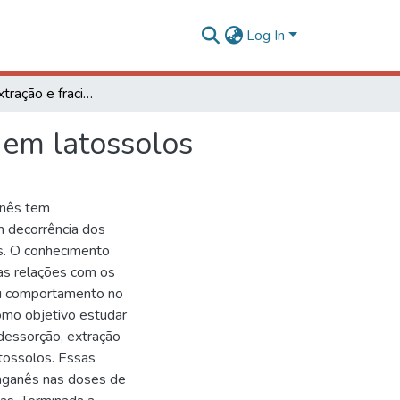
Log In
Dessorção, extração e fracionamento de manganês em latossolos
 em latossolos
anês tem
m decorrência dos
es. O conhecimento
as relações com os
eu comportamento no
omo objetivo estudar
dessorção, extração
tossolos. Essas
nganês nas doses de