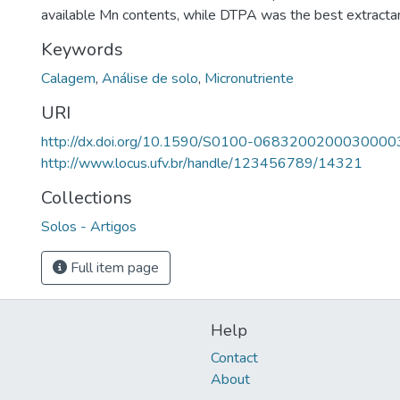
available Mn contents, while DTPA was the best extractan
Keywords
Calagem
,
Análise de solo
,
Micronutriente
URI
http://dx.doi.org/10.1590/S0100-0683200200030000
http://www.locus.ufv.br/handle/123456789/14321
Collections
Solos - Artigos
Full item page
Help
Contact
About