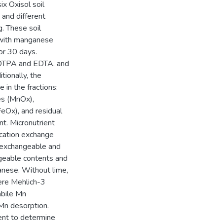
six Oxisol soil
 and different
. These soil
d with manganese
or 30 days.
 DTPA and EDTA. and
ionally, the
in the fractions:
es (MnOx),
FeOx), and residual
nt. Micronutrient
 cation exchange
e exchangeable and
ngeable contents and
anese. Without lime,
ere Mehlich-3
abile Mn
 Mn desorption.
ent to determine