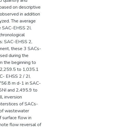
to quantify and
s based on descriptive
 observed in addition
lyzed. The average
he SAC-EHSS 2I,
hronological
was: SAC-EHSS 2,
ment, these 3 SACs-
sed during the
om the beginning to
s 2,259.5 to 1,035.1
C- EHSS 2 / 2I,
 756.8 m d-1 in SAC-
5NI and 2,495.9 to
, inversion
interstices of SACs-
t of wastewater
f surface flow in
ote flow reversal of