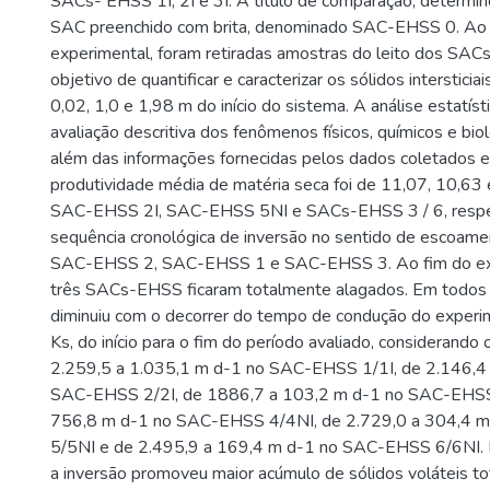
SACs- EHSS 1I, 2I e 3I. A título de comparação, determ
SAC preenchido com brita, denominado SAC-EHSS 0. Ao 
experimental, foram retiradas amostras do leito dos SA
objetivo de quantificar e caracterizar os sólidos intersticiai
0,02, 1,0 e 1,98 m do início do sistema. A análise estatís
avaliação descritiva dos fenômenos físicos, químicos e bi
além das informações fornecidas pelos dados coletados e
produtividade média de matéria seca foi de 11,07, 10,63 
SAC-EHSS 2I, SAC-EHSS 5NI e SACs-EHSS 3 / 6, respe
sequência cronológica de inversão no sentido de escoamen
SAC-EHSS 2, SAC-EHSS 1 e SAC-EHSS 3. Ao fim do ex
três SACs-EHSS ficaram totalmente alagados. Em todos 
diminuiu com o decorrer do tempo de condução do experi
Ks, do início para o fim do período avaliado, considerando 
2.259,5 a 1.035,1 m d-1 no SAC-EHSS 1/1I, de 2.146,4
SAC-EHSS 2/2I, de 1886,7 a 103,2 m d-1 no SAC-EHSS 
756,8 m d-1 no SAC-EHSS 4/4NI, de 2.729,0 a 304,4 
5/5NI e de 2.495,9 a 169,4 m d-1 no SAC-EHSS 6/6NI. E
a inversão promoveu maior acúmulo de sólidos voláteis to