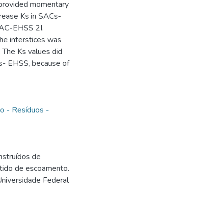
t provided momentary
ncrease Ks in SACs-
 SAC-EHSS 2I.
 the interstices was
. The Ks values did
Cs- EHSS, because of
o - Resíduos -
nstruídos de
ntido de escoamento.
Universidade Federal