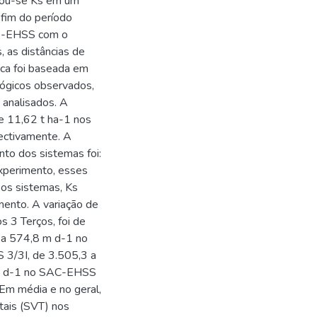
inou-se Ks em um
fim do período
Cs-EHSS com o
s, as distâncias de
tica foi baseada em
ológicos observados,
 analisados. A
e 11,62 t ha-1 nos
ctivamente. A
to dos sistemas foi:
perimento, esses
os sistemas, Ks
mento. A variação de
os 3 Terços, foi de
 a 574,8 m d-1 no
3/3I, de 3.505,3 a
m d-1 no SAC-EHSS
m média e no geral,
tais (SVT) nos