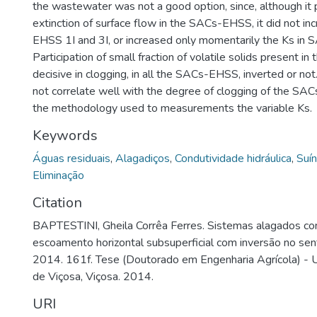
the wastewater was not a good option, since, although i
extinction of surface flow in the SACs-EHSS, it did not i
EHSS 1I and 3I, or increased only momentarily the Ks in
Participation of small fraction of volatile solids present in
decisive in clogging, in all the SACs-EHSS, inverted or not
not correlate well with the degree of clogging of the SA
the methodology used to measurements the variable Ks.
Keywords
Águas residuais
,
Alagadiços
,
Condutividade hidráulica
,
Suín
Eliminação
Citation
BAPTESTINI, Gheila Corrêa Ferres. Sistemas alagados co
escoamento horizontal subsuperficial com inversão no se
2014. 161f. Tese (Doutorado em Engenharia Agrícola) - 
de Viçosa, Viçosa. 2014.
URI