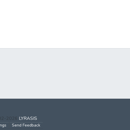
002-2026
LYRASIS
ings
Send Feedback