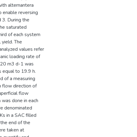
th alternantera
to enable reversing
 3. During the
he saturated
third of each system
 yield. The
analyzed values refer
nic loading rate of
.020 m3 d-1 was
s equal to 19.9 h.
id of a measuring
 flow direction of
erficial flow
 was done in each
re denominated
s in a SAC filled
the end of the
ere taken at