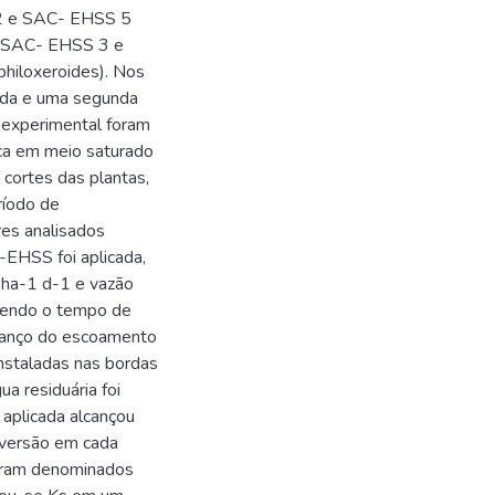
 2 e SAC- EHSS 5
os SAC- EHSS 3 e
hiloxeroides). Nos
ada e uma segunda
o experimental foram
ica em meio saturado
 cortes das plantas,
ríodo de
res analisados
EHSS foi aplicada,
 ha-1 d-1 e vazão
 sendo o tempo de
avanço do escoamento
 instaladas nas bordas
a residuária foi
 aplicada alcançou
versão em cada
foram denominados