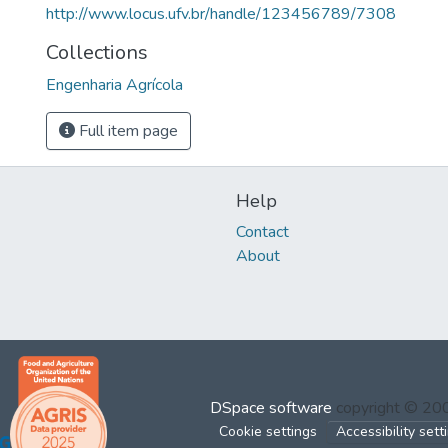
http://www.locus.ufv.br/handle/123456789/7308
Collections
Engenharia Agrícola
Full item page
Help
Contact
About
DSpace software
copyright © 2
Cookie settings
Accessibility sett