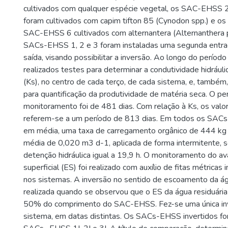
cultivados com qualquer espécie vegetal, os SAC-EHSS
foram cultivados com capim tifton 85 (Cynodon spp.) e 
SAC-EHSS 6 cultivados com alternantera (Alternanthera p
SACs-EHSS 1, 2 e 3 foram instaladas uma segunda entr
saída, visando possibilitar a inversão. Ao longo do períod
realizados testes para determinar a condutividade hidrául
(Ks), no centro de cada terço, de cada sistema, e, também,
para quantificação da produtividade de matéria seca. O pe
monitoramento foi de 481 dias. Com relação à Ks, os valo
referem-se a um período de 813 dias. Em todos os SACs-
em média, uma taxa de carregamento orgânico de 444 kg
média de 0,020 m3 d-1, aplicada de forma intermitente,
detenção hidráulica igual a 19,9 h. O monitoramento do 
superficial (ES) foi realizado com auxílio de fitas métricas
nos sistemas. A inversão no sentido de escoamento da águ
realizada quando se observou que o ES da água residuária
50% do comprimento do SAC-EHSS. Fez-se uma única in
sistema, em datas distintas. Os SACs-EHSS invertidos 