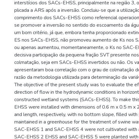
interstícios dos SACs-EHSS, principalmente na região 3, 
plicada a ARS após a inversão. Concluiu-se que a utiliza
comprimento dos SACs-EHSS como referencial operacio
se promover a inversão no sentido do escoamento da água 
um bom critério, já que, embora tenha proporcionado ex
ES nos SACs-EHSS, não promoveu aumento de Ks nos S
ou apenas aumentou, momentaneamente, o Ks no SAC-EHS
decisiva participação da pequena fração SVT presente nos i
colmatação, seja em SACs-EHSS invertidos ou não. Os va
apresentaram boa correlação com o grau de colmatação
razão da metodologia utilizada para determinação da variá
The objective of the present study was to evaluate the ef
direction of flow in the hydrodynamic conditions in horizon
constructed wetland systems (SACs-EHSS). To make this
EHSS were installed with dimensions of 0.6 m x 0.5 m x 2.
and length, respectively, with no bottom slope, filled with
maintained in a greenhouse for the treatment of swine w
SAC-EHSS 1 and SAC-EHSS 4 were not cultivated with an
SAC-EHSS 2 EHSS and SAC-EHSS 5 were planted with t