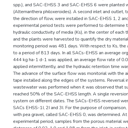
spp.), and SAC-EHSS 3 and SAC-EHSS 6 were planted wi
(Alternanthera philoxeroides). A second inlet and outlet, 
the direction of flow, were installed in SAC-EHSS 1, 2 and
experimental period tests were performed to determine t
hydraulic conductivity of media (Ks), in the center of each 
and the plants were harvested to quantify the dry material
monitoring period was 481 days. With respect to Ks, the 
to a period of 813 days. In all SACs-EHSS an average orga
444 kg ha-1 d-1 was applied, an average flow rate of 0
applied intermittently, and the hydraulic retention time wa
The advance of the surface flow was monitorial with the a
tape installed along the edges of the systems. Reversal in
wastewater was performed when it was observed that sup
reached 50% of the SAC-EHSS length. A single reversion
system on different dates. The SACs-EHSS reversed we
SACs EHSS-1I, 2I and 3I. For the purpose of comparison, K
with pea gravel, called SAC-EHSS 0, was determined. At 
experimental period, samples from the porous material w