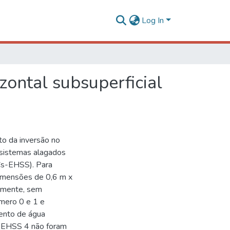
Log In
ontal subsuperficial
to da inversão no
 sistemas alagados
Cs-EHSS). Para
dimensões de 0,6 m x
vamente, sem
úmero 0 e 1 e
mento de água
C-EHSS 4 não foram