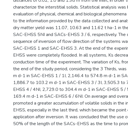
distances of 0.02, 1.0 and 1.98 m from the inlet, in order 
characterize the interstitial solids. Statistical analysis wa
evaluation of physical, chemical and biological phenomena
to the information provided by the data collected and ana
dry matter yield was 11.07, 10.63 and 11.62 t ha-1 in t
SAC-EHSS 5NI and SACs-EHSS 3 / 6, respectively. The c
sequence of inversion of flow direction of the systems 
SAC-EHSS 1 and SAC-EHSS 3. At the end of the experi
EHSS were completely flooded. In all systems, Ks decrea
conduction time of the experiment. The variation of Ks, fr
the end of the study period, considering the 3 Thirds, wa
m d-1 in SAC-EHSS 1 / 1I, 2,146.4 to 574.8 m d-1 in SA
1,886.7 to 103.2 m d-1 in SAC-EHSS 3 / 3I, 3,505.3 to
EHSS 4 / 4NI, 2,729.0 to 304.4 m d-1 in SAC-EHSS 5 / 
169.4 m d-1 in SAC-EHSS 6 / 6NI. On average and overall
promoted a greater accumulation of volatile solids in the 
EHSS, especially in the last third, which became the poin
application after inversion. It was concluded that the use o
50% of the length of the SACs-EHSS as the time to prom