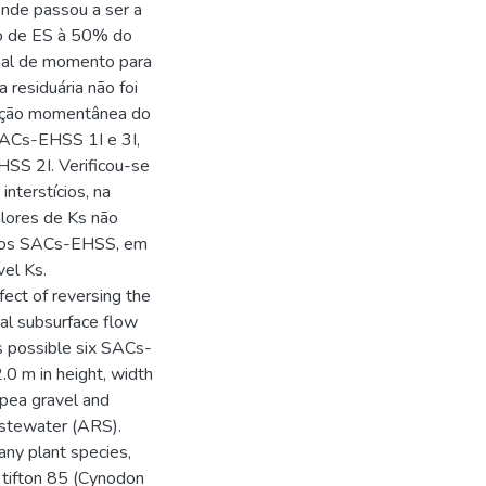
onde passou a ser a
ção de ES à 50% do
nal de momento para
residuária não foi
tinção momentânea do
ACs-EHSS 1I e 3I,
S 2I. Verificou-se
nterstícios, na
lores de Ks não
 dos SACs-EHSS, em
vel Ks.
fect of reversing the
tal subsurface flow
 possible six SACs-
0 m in height, width
 pea gravel and
astewater (ARS).
y plant species,
ifton 85 (Cynodon