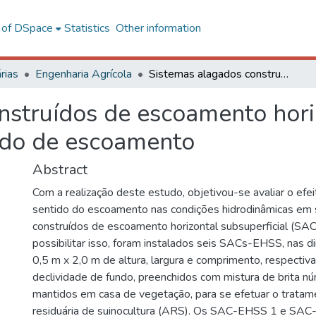
l of DSpace
Statistics
Other information
rias
Engenharia Agrícola
Sistemas alagados construídos de escoamento horizontal subsuperficial com inversão no sentido de escoamento
nstruídos de escoamento horiz
ido de escoamento
Abstract
Com a realização deste estudo, objetivou-se avaliar o efei
sentido do escoamento nas condições hidrodinâmicas em
construídos de escoamento horizontal subsuperficial (SA
possibilitar isso, foram instalados seis SACs-EHSS, nas 
0,5 m x 2,0 m de altura, largura e comprimento, respecti
declividade de fundo, preenchidos com mistura de brita n
mantidos em casa de vegetação, para se efetuar o trata
residuária de suinocultura (ARS). Os SAC-EHSS 1 e SA