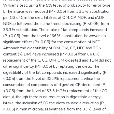
Williams test, using the 5% level of probability for error type
I. The intake was reduced (P <0.05) from 33.3% substitution
per CG of C in the diet. Intakes of OM, CP, NDF, and iADF
NDFap followed the same trend, decreasing (P <0.05) from
33.3% substitution. The intake of fat compounds increased
(P <0.05) from the level of 66% substitution, however, no
significant effect (P> 0.05) for the consumption of NFC.
Although the digestibility of DM, OM, CP, NFC and TDN
content (% DM) have increased (P <0.05) from 66.6%
replacement of the C, CG, DM, OM digested and TDN did not
differ significantly (P> 0.05) by replacing the diets. The
digestibility of the fat compounds increased significantly (P
<0.05) from the level of 33.3% replacement, while the
consumption of components of digested CP decreased (P
<0.05) from the level of 33.3 MG% replacement of the CG
diet. Although there is no reduction in digestible energy
intake, the inclusion of CG the diets caused a reduction (P
<0.05) rumen microbial N synthesis from the 33% level of