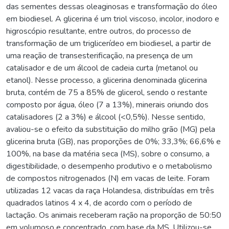
das sementes dessas oleaginosas e transformação do óleo
em biodiesel. A glicerina é um triol viscoso, incolor, inodoro e
higroscópio resultante, entre outros, do processo de
transformação de um triglicerídeo em biodiesel, a partir de
uma reação de transesterificação, na presença de um
catalisador e de um álcool de cadeia curta (metanol ou
etanol). Nesse processo, a glicerina denominada glicerina
bruta, contém de 75 a 85% de glicerol, sendo o restante
composto por água, óleo (7 a 13%), minerais oriundo dos
catalisadores (2 a 3%) e álcool (<0,5%). Nesse sentido,
avaliou-se o efeito da substituição do milho grão (MG) pela
glicerina bruta (GB), nas proporções de 0%; 33,3%; 66,6% e
100%, na base da matéria seca (MS), sobre o consumo, a
digestibilidade, o desempenho produtivo e o metabolismo
de compostos nitrogenados (N) em vacas de leite. Foram
utilizadas 12 vacas da raça Holandesa, distribuídas em três
quadrados latinos 4 x 4, de acordo com o período de
lactação. Os animais receberam ração na proporção de 50:50
em volumoso e concentrado, com base da MS. Utilizou-se