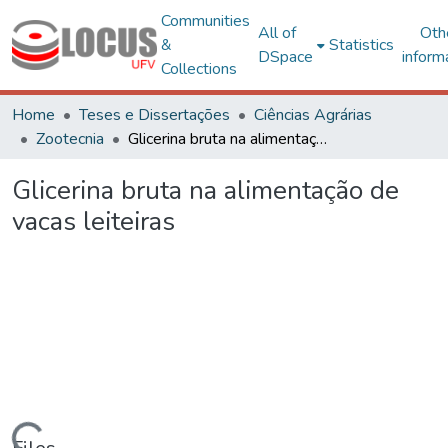
Communities
All of
Oth
&
Statistics
DSpace
inform
Collections
Home
Teses e Dissertações
Ciências Agrárias
Zootecnia
Glicerina bruta na alimentação de vacas leiteiras
Glicerina bruta na alimentação de
vacas leiteiras
ding...