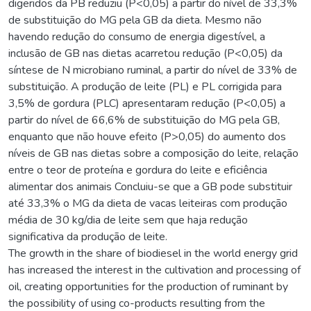
digeridos da PB reduziu (P<0,05) a partir do nível de 33,3%
de substituição do MG pela GB da dieta. Mesmo não
havendo redução do consumo de energia digestível, a
inclusão de GB nas dietas acarretou redução (P<0,05) da
síntese de N microbiano ruminal, a partir do nível de 33% de
substituição. A produção de leite (PL) e PL corrigida para
3,5% de gordura (PLC) apresentaram redução (P<0,05) a
partir do nível de 66,6% de substituição do MG pela GB,
enquanto que não houve efeito (P>0,05) do aumento dos
níveis de GB nas dietas sobre a composição do leite, relação
entre o teor de proteína e gordura do leite e eficiência
alimentar dos animais Concluiu-se que a GB pode substituir
até 33,3% o MG da dieta de vacas leiteiras com produção
média de 30 kg/dia de leite sem que haja redução
significativa da produção de leite.
The growth in the share of biodiesel in the world energy grid
has increased the interest in the cultivation and processing of
oil, creating opportunities for the production of ruminant by
the possibility of using co-products resulting from the