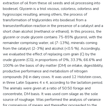
extraction of oil from these oil seeds and oil processing into
biodiesel. Glycerin is a triol viscous, colorless, odorless and
hygroscopic resulting, among others, the process of
transformation of triglycerides into biodiesel from a
transesterification reaction in the presence of a catalyst and a
short chain alcohol (methanol or ethanol). In this process, the
glycerin or crude glycerin contains 75-85% glycerol, with the
remainder comprising water, oil (7-13%), minerals coming
from the catalyst (2-3%) and alcohol (<0.5 %). Accordingly,
we evaluated the effect of replacing corn grain (C) by the
crude glycerin (CG), in proportions of 0%, 33.3%, 66.6% and
100% on the basis of dry matter (DM) on intake, digestibility,
productive performance and metabolism of nitrogen
compounds (N) in dairy cows. It was used 12 Holstein cows,
in three Latin Squares 4 x 4, according to the lactation period.
The animals were given at a ratio of 50:50 forage and
concentrate, DM basis. It was used corn silage as the sole
source of roughage. Was performed the analysis of variance
for comparison of means and thereafter proceeded to the