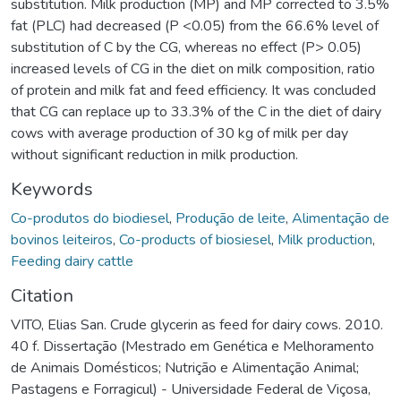
substitution. Milk production (MP) and MP corrected to 3.5%
fat (PLC) had decreased (P <0.05) from the 66.6% level of
substitution of C by the CG, whereas no effect (P> 0.05)
increased levels of CG in the diet on milk composition, ratio
of protein and milk fat and feed efficiency. It was concluded
that CG can replace up to 33.3% of the C in the diet of dairy
cows with average production of 30 kg of milk per day
without significant reduction in milk production.
Keywords
Co-produtos do biodiesel
,
Produção de leite
,
Alimentação de
bovinos leiteiros
,
Co-products of biosiesel
,
Milk production
,
Feeding dairy cattle
Citation
VITO, Elias San. Crude glycerin as feed for dairy cows. 2010.
40 f. Dissertação (Mestrado em Genética e Melhoramento
de Animais Domésticos; Nutrição e Alimentação Animal;
Pastagens e Forragicul) - Universidade Federal de Viçosa,