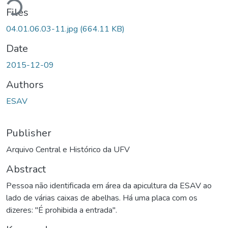
ding...
Files
04.01.06.03-11.jpg
(664.11 KB)
Date
2015-12-09
Authors
ESAV
Publisher
Arquivo Central e Histórico da UFV
Abstract
Pessoa não identificada em área da apicultura da ESAV ao
lado de várias caixas de abelhas. Há uma placa com os
dizeres: "É prohibida a entrada".