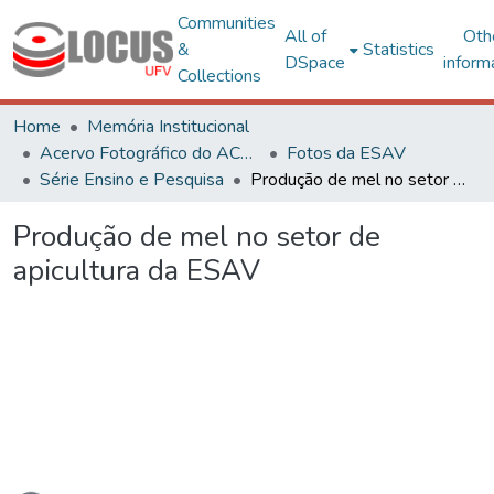
Communities
All of
Oth
&
Statistics
DSpace
inform
Collections
Home
Memória Institucional
Acervo Fotográfico do ACH-UFV
Fotos da ESAV
Série Ensino e Pesquisa
Produção de mel no setor de apicultura da ESAV
Produção de mel no setor de
apicultura da ESAV