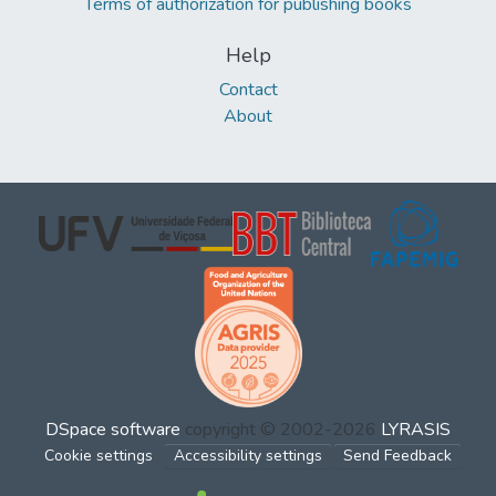
Terms of authorization for publishing books
Help
Contact
About
DSpace software
copyright © 2002-2026
LYRASIS
Cookie settings
Accessibility settings
Send Feedback