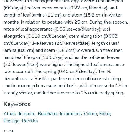
However, this management strategy lowered leaf lifespan
(66 days), leaf senescence rate (0.22 cm/tiller.day), and
length of leaf lamina (11 cm) and stem (15.2 cm) in winter
months, in relation to pasture with 25 cm. During this season,
rates of leaf appearance (0.06 leaves/tiller.day), leaf
elongation (0.110 cm/tiller.day) stem elongation (0.008
cm/tiller.day), live leaves (2.9 leaves/tiller), length of leaf
lamina (8.6 cm) and stem (13.5 cm) lowered. On the other
hand, leaf lifespan (139 days) and number of dead leaves
(2.0 leaves/tiller) were higher. The highest leaf senescence
rate occurred in the spring (0.40 cm/tiller.day). The B.
decumbens cv. Basilisk pasture under continuous stocking
can be managed on a seasonal basis, with decrease to 15 cm
in early winter, and further increase to 25 cm in early spring.
Keywords
Altura do pasto
,
Brachiaria decumbens
,
Colmo
,
Folha
,
Pastejo
,
Perfilho