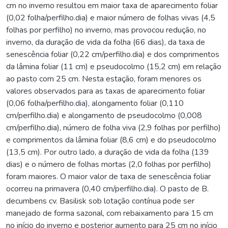
cm no inverno resultou em maior taxa de aparecimento foliar
(0,02 folha/perfilho.dia) e maior número de folhas vivas (4,5
folhas por perfilho) no inverno, mas provocou redução, no
inverno, da duração de vida da folha (66 dias), da taxa de
senescência foliar (0,22 cm/perfilho.dia) e dos comprimentos
da lâmina foliar (11 cm) e pseudocolmo (15,2 cm) em relação
ao pasto com 25 cm. Nesta estação, foram menores os
valores observados para as taxas de aparecimento foliar
(0,06 folha/perfilho.dia), alongamento foliar (0,110
cm/perfilho.dia) e alongamento de pseudocolmo (0,008
cm/perfilho.dia), número de folha viva (2,9 folhas por perfilho)
e comprimentos da lâmina foliar (8,6 cm) e do pseudocolmo
(13,5 cm). Por outro lado, a duração de vida da folha (139
dias) e o número de folhas mortas (2,0 folhas por perfilho)
foram maiores. O maior valor de taxa de senescência foliar
ocorreu na primavera (0,40 cm/perfilho.dia). O pasto de B.
decumbens cv. Basilisk sob lotação contínua pode ser
manejado de forma sazonal, com rebaixamento para 15 cm
no início do inverno e posterior aumento para 25 cm no início