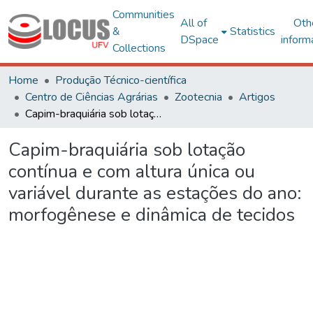
Communities
All of
Oth
&
Statistics
DSpace
inform
Collections
Home
Produção Técnico-científica
Centro de Ciências Agrárias
Zootecnia
Artigos
Capim-braquiária sob lotação contínua e com altura única ou variável durante as estações do ano: morfogênese e dinâmica de tecidos
Capim-braquiária sob lotação
contínua e com altura única ou
variável durante as estações do ano:
morfogênese e dinâmica de tecidos