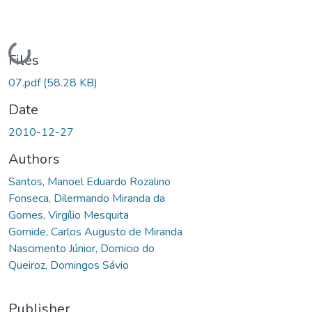
Loading...
Files
07.pdf
(58.28 KB)
Date
2010-12-27
Authors
Santos, Manoel Eduardo Rozalino
Fonseca, Dilermando Miranda da
Gomes, Virgílio Mesquita
Gomide, Carlos Augusto de Miranda
Nascimento Júnior, Domicio do
Queiroz, Domingos Sávio
Publisher