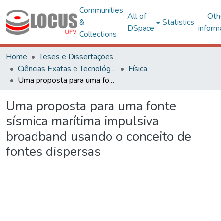
Communities
All of
Oth
&
Statistics
DSpace
inform
Collections
Home
Teses e Dissertações
Ciências Exatas e Tecnológicas
Física
Uma proposta para uma fonte sísmica marítima impulsiva broadband usando o conceito de fontes dispersas
Uma proposta para uma fonte
sísmica marítima impulsiva
broadband usando o conceito de
fontes dispersas