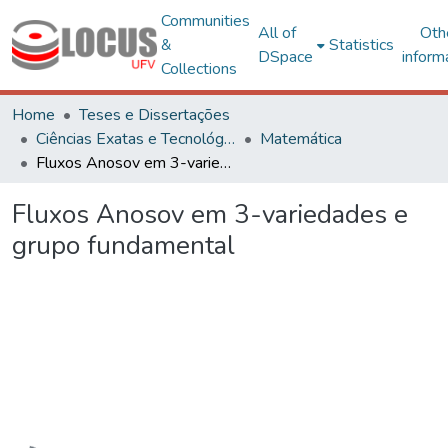
Communities
All of
Oth
&
Statistics
DSpace
inform
Collections
Home
Teses e Dissertações
Ciências Exatas e Tecnológicas
Matemática
Fluxos Anosov em 3-variedades e grupo fundamental
Fluxos Anosov em 3-variedades e
grupo fundamental
Loading...