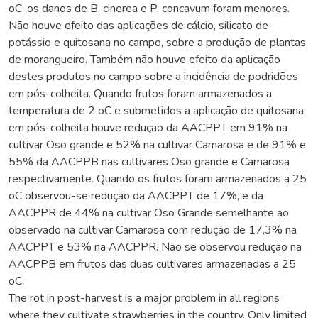
oC, os danos de B. cinerea e P. concavum foram menores.
Não houve efeito das aplicações de cálcio, silicato de
potássio e quitosana no campo, sobre a produção de plantas
de morangueiro. Também não houve efeito da aplicação
destes produtos no campo sobre a incidência de podridões
em pós-colheita. Quando frutos foram armazenados a
temperatura de 2 oC e submetidos a aplicação de quitosana,
em pós-colheita houve redução da AACPPT em 91% na
cultivar Oso grande e 52% na cultivar Camarosa e de 91% e
55% da AACPPB nas cultivares Oso grande e Camarosa
respectivamente. Quando os frutos foram armazenados a 25
oC observou-se redução da AACPPT de 17%, e da
AACPPR de 44% na cultivar Oso Grande semelhante ao
observado na cultivar Camarosa com redução de 17,3% na
AACPPT e 53% na AACPPR. Não se observou redução na
AACPPB em frutos das duas cultivares armazenadas a 25
oC.
The rot in post-harvest is a major problem in all regions
where they cultivate strawberries in the country. Only limited