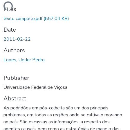
ading...
Files
texto completo.pdf
(857.04 KB)
Date
2011-02-22
Authors
Lopes, Ueder Pedro
Publisher
Universidade Federal de Viçosa
Abstract
As podridões em pós-colheita são um dos principais
problemas, em todas as regiões onde se cultiva o morango
no país. São escassas as informações, a respeito dos
agentes causais, bem como as estratégias de manejo das