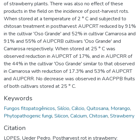
of strawberry plants. There was also no effect of these
products in the field on the incidence of post-harvest rots.
When stored at a temperature of 2 ° C and subjected to
chitosan treatment in postharvest AUPCRT reduced by 91%
in the cultivar 'Oso Grande' and 52% in cultivar Camarosa and
91% and 55% of AUPCRB cultivars 'Oso Grande' and
Camarosa respectively. When stored at 25 ° C was
observed reduction in AUPCRT of 17%, and in AUPCRR of
the 44% in the cultivar 'Oso Grande' similar to that observed
in Camarosa with reduction of 17.3% and 53% of AUPCRT
and AUPCRR. No decrease was observed in AACPPB fruits
of both cultivars stored at 25 ° C.
Keywords
Fungos fitopatogênicos
,
Silício
,
Cálcio
,
Quitosana
,
Morango
,
Phytopathogenic fungi
,
Silicon
,
Calcium
,
Chitosan
,
Strawberry
Citation
LOPES, Ueder Pedro. Postharvest rot in strawberry: