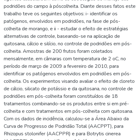
podridões do campo à póscolheita. Diante desses fatos este
trabalho teve os seguintes objetivos: i- identificar os
patógenos, envolvidos em podridões, na fase de pós-
colheita de morango, e ii - estudar o efeito de estratégias
alternativas de controle, baseando-se na aplicação de
quitosana, cálcio e silício, no controle de podridões em pós-
colheita. Amostras de 200 frutos foram coletados
mensalmente, em câmaras com temperatura de 2 oC, no
período de março de 2009 a fevereiro de 2010, para
identificar os patógenos envolvidos em podridões em pós-
colheita. Os experimentos visando avaliar o efeito de cloreto
de cálcio, silicato de potássio e da quitosana, no controle de
podridões em pós-colheita foram constituídos de 18
tratamentos combinando-se os produtos entre si em pré-
colheita e com tratamentos em pós-colheita com quitosana.
Com os dados de incidência, calculou-se a Área Abaixo da
Curva de Progresso de Podridão Total (AACPPT), para
Rhizopus stolonifer (AACPPR) e para Botrytis cinerea