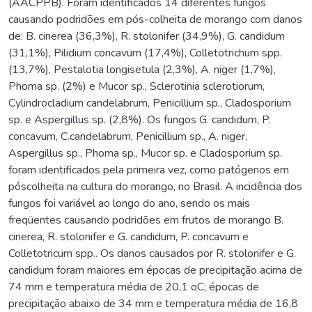
(AACPPB). Foram identificados 14 diferentes fungos
causando podridões em pós-colheita de morango com danos
de: B. cinerea (36,3%), R. stolonifer (34,9%), G. candidum
(31,1%), Pilidium concavum (17,4%), Colletotrichum spp.
(13,7%), Pestalotia longisetula (2,3%), A. niger (1,7%),
Phoma sp. (2%) e Mucor sp., Sclerotinia sclerotiorum,
Cylindrocladium candelabrum, Penicillium sp., Cladosporium
sp. e Aspergillus sp. (2,8%). Os fungos G. candidum, P.
concavum, C.candelabrum, Penicillium sp., A. niger,
Aspergillus sp., Phoma sp., Mucor sp. e Cladosporium sp.
foram identificados pela primeira vez, como patógenos em
póscolheita na cultura do morango, no Brasil. A incidência dos
fungos foi variável ao longo do ano, sendo os mais
freqüentes causando podridões em frutos de morango B.
cinerea, R. stolonifer e G. candidum, P. concavum e
Colletotricum spp.. Os danos causados por R. stolonifer e G.
candidum foram maiores em épocas de precipitação acima de
74 mm e temperatura média de 20,1 oC; épocas de
precipitação abaixo de 34 mm e temperatura média de 16,8