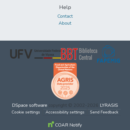
Help
Contact
About
DSpace software
copyright © 2002-2026
LYRASIS
Cookie settings
Accessibility settings
Send Feedback
COAR Notify