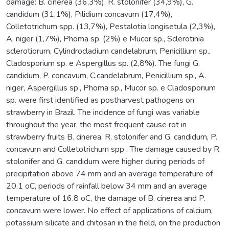
damage: B. cinerea (36,3%), R. stolonifer (34,9%), G.
candidum (31,1%), Pilidium concavum (17,4%),
Colletotrichum spp. (13,7%), Pestalotia longisetula (2,3%),
A. niger (1,7%), Phoma sp. (2%) e Mucor sp., Sclerotinia
sclerotiorum, Cylindrocladium candelabrum, Penicillium sp.,
Cladosporium sp. e Aspergillus sp. (2,8%). The fungi G.
candidum, P. concavum, C.candelabrum, Penicillium sp., A.
niger, Aspergillus sp., Phoma sp., Mucor sp. e Cladosporium
sp. were first identified as postharvest pathogens on
strawberry in Brazil. The incidence of fungi was variable
throughout the year, the most frequent cause rot in
strawberry fruits B. cinerea, R. stolonifer and G. candidum, P.
concavum and Colletotrichum spp . The damage caused by R.
stolonifer and G. candidum were higher during periods of
precipitation above 74 mm and an average temperature of
20.1 oC, periods of rainfall below 34 mm and an average
temperature of 16.8 oC, the damage of B. cinerea and P.
concavum were lower. No effect of applications of calcium,
potassium silicate and chitosan in the field, on the production