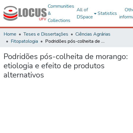
Communities
All of
Oth
&
Statistics
DSpace
inform
Collections
Home
Teses e Dissertações
Ciências Agrárias
Fitopatologia
Podridões pós-colheita de morango: etiologia e efeito de produtos alternativos
Podridões pós-colheita de morango:
etiologia e efeito de produtos
alternativos