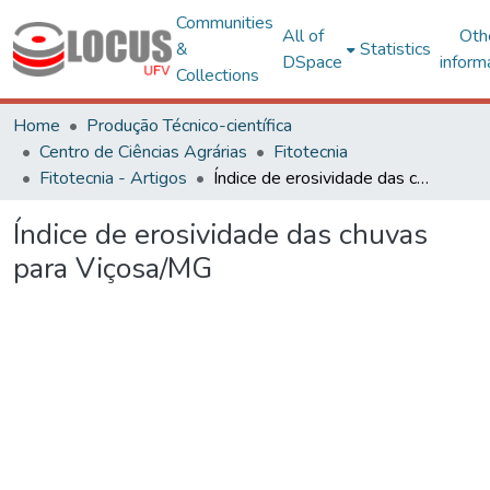
Communities
All of
Oth
&
Statistics
DSpace
inform
Collections
Home
Produção Técnico-científica
Centro de Ciências Agrárias
Fitotecnia
Fitotecnia - Artigos
Índice de erosividade das chuvas para Viçosa/MG
Índice de erosividade das chuvas
para Viçosa/MG