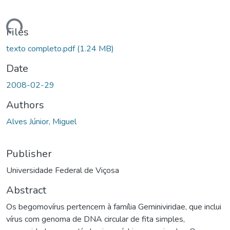
ding...
Files
texto completo.pdf
(1.24 MB)
Date
2008-02-29
Authors
Alves Júnior, Miguel
Publisher
Universidade Federal de Viçosa
Abstract
Os begomovírus pertencem à família Geminiviridae, que inclui
vírus com genoma de DNA circular de fita simples,