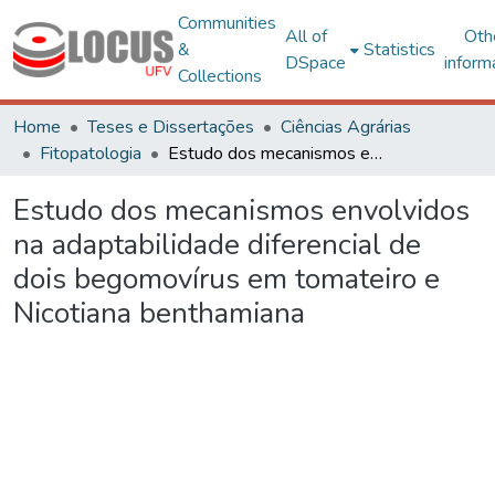
Communities
All of
Oth
&
Statistics
DSpace
inform
Collections
Home
Teses e Dissertações
Ciências Agrárias
Fitopatologia
Estudo dos mecanismos envolvidos na adaptabilidade diferencial de dois begomovírus em tomateiro e Nicotiana benthamiana
Estudo dos mecanismos envolvidos
na adaptabilidade diferencial de
dois begomovírus em tomateiro e
Nicotiana benthamiana