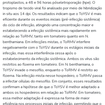
protoplastos, a 48 e 96 horas póseletroporação (hpe). O
tropismo de tecido viral foi analisado por meio de hibridização
in situ aos 14 dpi. Os resultados indicam que o ToYSV é mais
eficiente durante os eventos iniciais (pré-infecção sistêmica)
do ciclo de infecção, atingindo uma concentração maior e
estabelecendo a infecção sistêmica mais rapidamente em
relação ao ToRMV, tanto em tomateiro quanto em N.
benthamiana. Em infecções mistas, o ToRMV interfere
negativamente com o ToYSV durante os estágios iniciais da
infecção, mas essa interferência cessa após o
estabelecimento da infecção sistêmica. Ambos os vírus são
restritos ao floema em tomateiro. Em N. benthamiana, o
ToYSV invade o mesofilo, enquanto o ToRMV é restrito ao
floema. Na infecção mista nesse hospedeiro, o ToRMV passa
a infectar células do mesofilo. Em conjunto, esses resultados
confirmam a hipótese de que o ToYSV é melhor adaptado a
ambos os hospedeiros em relação ao ToRMV. Em tomateiro,
essa melhor adaptação é expressa na forma de maior
eficiência nos processos iniciais de infecção, permitindo que o