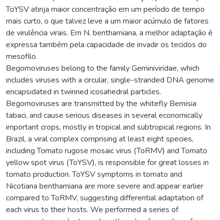
ToYSV atinja maior concentração em um período de tempo
mais curto, o que talvez leve a um maior acúmulo de fatores
de virulência virais. Em N. benthamiana, a melhor adaptação é
expressa também pela capacidade de invadir os tecidos do
mesofilo.
Begomoviruses belong to the family Geminiviridae, which
includes viruses with a circular, single-stranded DNA genome
encapsidated in twinned icosahedral particles.
Begomoviruses are transmitted by the whitefly Bemisia
tabaci, and cause serious diseases in several economically
important crops, mostly in tropical and subtropical regions. In
Brazil, a viral complex comprising at least eight species,
including Tomato rugose mosaic virus (ToRMV) and Tomato
yellow spot virus (ToYSV), is responsible for great losses in
tomato production. ToYSV symptoms in tomato and
Nicotiana benthamiana are more severe and appear earlier
compared to ToRMV, suggesting differential adaptation of
each virus to their hosts. We performed a series of