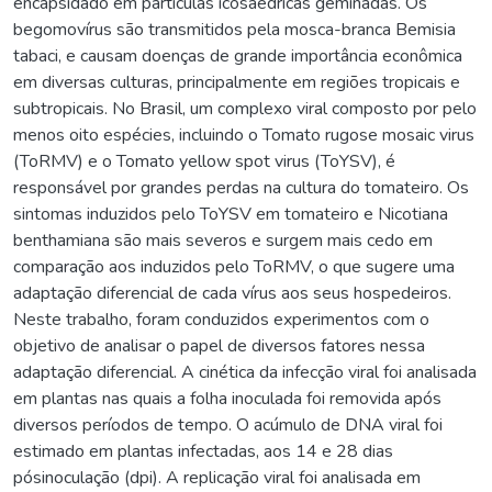
encapsidado em partículas icosaédricas geminadas. Os
begomovírus são transmitidos pela mosca-branca Bemisia
tabaci, e causam doenças de grande importância econômica
em diversas culturas, principalmente em regiões tropicais e
subtropicais. No Brasil, um complexo viral composto por pelo
menos oito espécies, incluindo o Tomato rugose mosaic virus
(ToRMV) e o Tomato yellow spot virus (ToYSV), é
responsável por grandes perdas na cultura do tomateiro. Os
sintomas induzidos pelo ToYSV em tomateiro e Nicotiana
benthamiana são mais severos e surgem mais cedo em
comparação aos induzidos pelo ToRMV, o que sugere uma
adaptação diferencial de cada vírus aos seus hospedeiros.
Neste trabalho, foram conduzidos experimentos com o
objetivo de analisar o papel de diversos fatores nessa
adaptação diferencial. A cinética da infecção viral foi analisada
em plantas nas quais a folha inoculada foi removida após
diversos períodos de tempo. O acúmulo de DNA viral foi
estimado em plantas infectadas, aos 14 e 28 dias
pósinoculação (dpi). A replicação viral foi analisada em