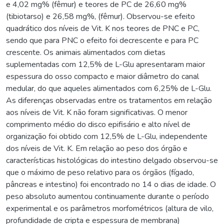
e 4,02 mg% (fêmur) e teores de PC de 26,60 mg%
(tibiotarso) e 26,58 mg%, (fêmur). Observou-se efeito
quadrático dos níveis de Vit. K nos teores de PNC e PC,
sendo que para PNC o efeito foi decrescente e para PC
crescente. Os animais alimentados com dietas
suplementadas com 12,5% de L-Glu apresentaram maior
espessura do osso compacto e maior diâmetro do canal
medular, do que aqueles alimentados com 6,25% de L-Glu.
As diferenças observadas entre os tratamentos em relação
aos níveis de Vit. K não foram significativas. O menor
comprimento médio do disco epifisário e alto nível de
organização foi obtido com 12,5% de L-Glu, independente
dos níveis de Vit. K. Em relação ao peso dos órgão e
características histológicas do intestino delgado observou-se
que o máximo de peso relativo para os órgãos (fígado,
pâncreas e intestino) foi encontrado no 14 o dias de idade. O
peso absoluto aumentou continuamente durante o período
experimental e os parâmetros morfométricos (altura de vilo,
profundidade de cripta e espessura de membrana)