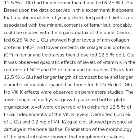
12.5 % L-Glu had longer femur than those fed 6.25 % L-Glu.
Based upon the data observed in this experiment, it appears
that leg abnormalities of young chicks fed purified diets is not
associated with the mineral contents of femur but, probably,
could be relates with the organic matrix of the bone. Chicks
fed 6,25 % de L-Glu showed higher levels of non collagen
proteins (NCP) and lower contents de colagenous proteins
(CP) in femur and tibiotarsus than those fed 12,5 % de L-Glu.
It was observed quadratic effects of levels of vitamin K in the
contents of NCP and CP of femur and tibiotarsus. Chicks fed
12.5 % L-Glu had longer length of compact bone and longer
diameter of medular chanel than those fed 6.25 % de L-Glu.
No Vit. K effects were observed on parameters studied. The
lower lenght of epifhyseal growth plate and better plate
organization level were observed with chicks fed 12.5 % of
L-Glu independently of the Vit. K levels. Chicks fed 6.25 %
of L-Glu and 0.2 mg of Vit. K/kg of diet showed presence of
cartilage in the bone diafise. Examination of the morphology
of the small intestine showed that morphometric values