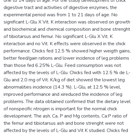
one to 14 days of age. For the study development of chick
digestive tract and activities of digestive enzymes, the
experimental period was from 1 to 21 days of age. No
significant L-Glu X Vit. K interaction was observed on growth
and biochemical and chemical composition and bone strenght
of tibiotarsus and femur. No significant L-Glu X Vit. K
interaction and no Vit. K effects were observed in the chick
performance. Chicks fed 12.5 % showed higher weigth gains,
better feed/gain rations and lower incidence of leg problems
than those fed 6.25% L-Glu. Feed consumption was not
affected by the levels of L-Glu. Chicks fed with 12.5 % de L-
Glu and 2.0 mg of Vit. K/kg of diet showed the lowest leg
abnormalities incidence (14.3 %). L-Glu, at 12.5 % level,
improved performance and xireduced the incidence of leg
problems. The data obtained confirmed that the dietary level
of nonspecific ntrogen is important for the normal chick
development. The ash, Ca, P and Mg contents, Ca:P ratio of
the femur and tibiotarsus ash and bone strenght were not
affected by the levels of L-Glu and Vit K studied. Chicks fed