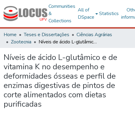
Communities
All of
Oth
&
Statistics
DSpace
inform
Collections
Home
Teses e Dissertações
Ciências Agrárias
Zootecnia
Níveis de ácido L-glutâmico e de vitamina K no desempenho e deformidades ósseas e perfil de enzimas digestivas de pintos de corte alimentados com dietas purificadas
Níveis de ácido L-glutâmico e de
vitamina K no desempenho e
deformidades ósseas e perfil de
enzimas digestivas de pintos de
corte alimentados com dietas
purificadas