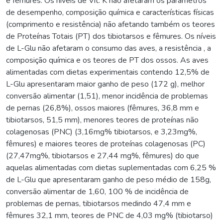
e fêmures. Os níveis de Vit. K não afetaram os parâmetros
de desempenho, composição química e características físicas
(comprimento e resistência) não afetando também os teores
de Proteínas Totais (PT) dos tibiotarsos e fêmures. Os níveis
de L-Glu não afetaram o consumo das aves, a resistência , a
composição química e os teores de PT dos ossos. As aves
alimentadas com dietas experimentais contendo 12,5% de
L-Glu apresentaram maior ganho de peso (172 g), melhor
conversão alimentar (1,51), menor incidência de problemas
de pernas (26,8%), ossos maiores (fêmures, 36,8 mm e
tibiotarsos, 51,5 mm), menores teores de proteínas não
colagenosas (PNC) (3,16mg% tibiotarsos, e 3,23mg%,
fêmures) e maiores teores de proteínas colagenosas (PC)
(27,47mg%, tibiotarsos e 27,44 mg%, fêmures) do que
aquelas alimentadas com dietas suplementadas com 6,25 %
de L-Glu que apresentaram ganho de peso médio de 158g,
conversão alimentar de 1,60, 100 % de incidência de
problemas de pernas, tibiotarsos medindo 47,4 mm e
fêmures 32,1 mm, teores de PNC de 4,03 mg% (tibiotarso)