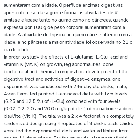
aumentaram com a idade. 0 perfil de enzimas digestivas
apresentou- se da seguinte forma: as atividades de α-
amilase e lipase tanto no quimo como no pâncreas, quando
expressa por 100 g de peso corporal aumentaram com a
idade. A atividade de tripsina no quimo não se alterou com a
idade, e no pâncreas a maior atividade foi observada no 21 o
dia de idade
In order to study the effects of L-glutamic (L-Glu) acid and
vitamin K (Vit. K) on growth, leg abnormalities, bone
biochemical and chemical composition, development of the
digestive tract and activities of digestive enzymes, one
experiment was conducted with 246 day old chicks, male,
Avian Farm, fed purified L-aminoacid diets with two levels
(6.25 and 12.5 %) of (L-Glu) combined with four levels
(0.02; 0.2; 2.0 and 20.0 mg/kg of diet) of menadione sodium
bisulfite (Vit. K). The trial was a 2 x 4 factorial in a completely
randomized design using 4 replicates of 8 chicks each. Chicks
were fed the experimental diets and water ad libitum from