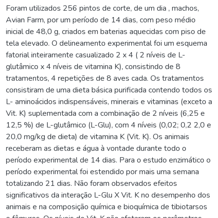
Foram utilizados 256 pintos de corte, de um dia , machos,
Avian Farm, por um período de 14 dias, com peso médio
inicial de 48,0 g, criados em baterias aquecidas com piso de
tela elevado. O delineamento experimental foi um esquema
fatorial inteiramente casualizado 2 x 4 ( 2 níveis de L-
glutâmico x 4 níveis de vitamina K), consistindo de 8
tratamentos, 4 repetições de 8 aves cada. Os tratamentos
consistiram de uma dieta básica purificada contendo todos os
L- aminoácidos indispensáveis, minerais e vitaminas (exceto a
Vit. K) suplementada com a combinação de 2 níveis (6,25 e
12,5 %) de L-glutâmico (L-Glu), com 4 níveis (0,02; 0,2 2,0 e
20,0 mg/kg de dieta) de vitamina K (Vit. K). Os animais
receberam as dietas e água à vontade durante todo o
período experimental de 14 dias. Para o estudo enzimático o
período experimental foi estendido por mais uma semana
totalizando 21 dias. Não foram observados efeitos
significativos da interação L-Glu X Vit. K no desempenho dos
animais e na composição química e bioquímica de tibiotarsos