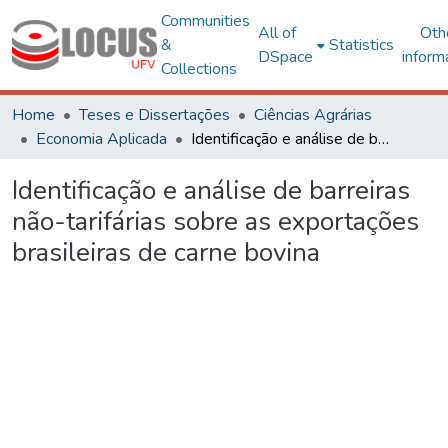
Communities
All of
Oth
&
Statistics
DSpace
inform
Collections
Home
Teses e Dissertações
Ciências Agrárias
Economia Aplicada
Identificação e análise de barreiras não-tarifárias sobre as exportações brasileiras de carne bovina
Identificação e análise de barreiras
não-tarifárias sobre as exportações
brasileiras de carne bovina