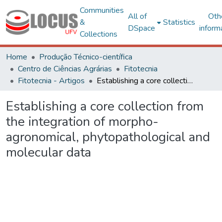
Communities
All of
Oth
&
Statistics
DSpace
inform
Collections
Home
Produção Técnico-científica
Centro de Ciências Agrárias
Fitotecnia
Fitotecnia - Artigos
Establishing a core collection from the integration of morpho-agronomical, phytopathological and molecular data
Establishing a core collection from
the integration of morpho-
agronomical, phytopathological and
molecular data