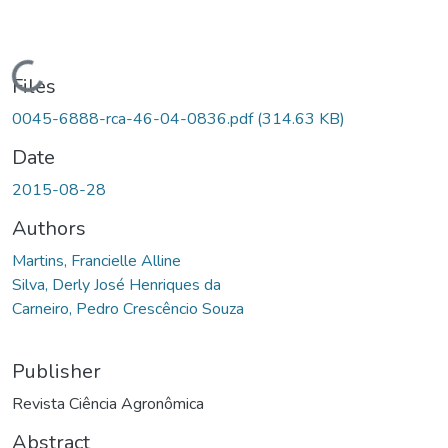
Loading...
Files
0045-6888-rca-46-04-0836.pdf
(314.63 KB)
Date
2015-08-28
Authors
Martins, Francielle Alline
Silva, Derly José Henriques da
Carneiro, Pedro Crescêncio Souza
Publisher
Revista Ciência Agronômica
Abstract