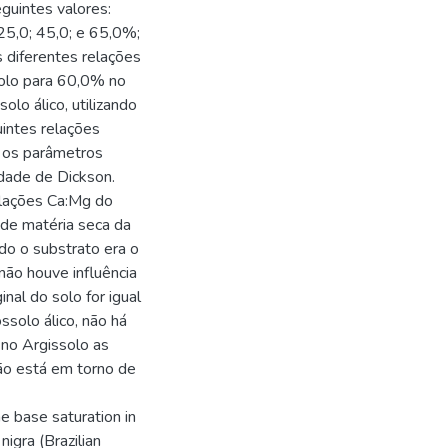
eguintes valores:
 25,0; 45,0; e 65,0%;
s diferentes relações
solo para 60,0% no
olo álico, utilizando
intes relações
s os parâmetros
idade de Dickson.
elações Ca:Mg do
 de matéria seca da
do o substrato era o
não houve influência
inal do solo for igual
ssolo álico, não há
 no Argissolo as
ão está em torno de
he base saturation in
igra (Brazilian