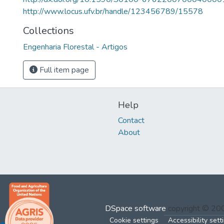
http://www.locus.ufv.br/handle/123456789/15578
Collections
Engenharia Florestal - Artigos
Full item page
Help
Contact
About
DSpace software
copyright © 2
Cookie settings
Accessibility sett