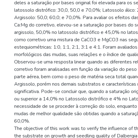
deles a saturação por bases original foi elevada para os s
latossolo distrófico: 30,0, 50,0 e 70,0%; Latossolo álico:
Argissolo: 50,0; 60,0; e 70,0%. Para avaliar os efeitos da
Ca:Mg do corretivo, elevou-se a saturação por bases do 
argissolo, 50,0% no latossolo distrófico e 45,0% no latoss
como corretivo uma mistura de CaCO3 e MgCO3 nas segu
estequiométricas: 1:0, 1:1, 2:1, 3:1 e 4:1. Foram avaliado
morfológicos das mudas, suas relações e o índice de qual
Observou-se uma resposta linear quando as diferentes r
corretivo foram analisadas em função da variação do peso
parte aérea, bem como o peso de matéria seca total quan
Argissolo, porém nos demais substratos e características 
significativa. Pode-se concluir que, quando a saturação orig
ou superior a 14,0% no Latossolo distrófico e 4% no Lato
necessidade de se proceder à correção do solo, enquanto
mudas de melhor qualidade são obtidas quando a saturaç
60,0%.
The objective of this work was to verify the influence of t
the substrate on growth and seedling quality of Dalbergia n