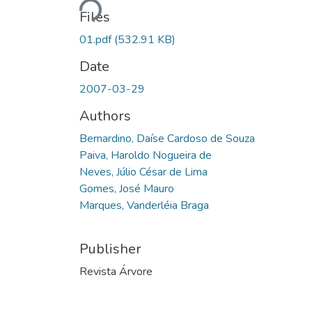
Files
01.pdf
(532.91 KB)
Date
2007-03-29
Authors
Bernardino, Daíse Cardoso de Souza
Paiva, Haroldo Nogueira de
Neves, Júlio César de Lima
Gomes, José Mauro
Marques, Vanderléia Braga
Publisher
Revista Árvore