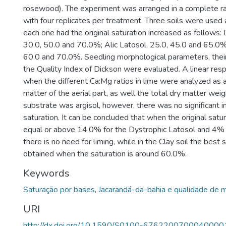
rosewood). The experiment was arranged in a complete r
with four replicates per treatment. Three soils were used
each one had the original saturation increased as follows:
30.0, 50.0 and 70.0%; Alic Latosol, 25.0, 45.0 and 65.0%;
60.0 and 70.0%. Seedling morphological parameters, their
the Quality Index of Dickson were evaluated. A linear re
when the different Ca:Mg ratios in lime were analyzed as a
matter of the aerial part, as well the total dry matter we
substrate was argisol, however, there was no significant i
saturation. It can be concluded that when the original satura
equal or above 14.0% for the Dystrophic Latosol and 4% f
there is no need for liming, while in the Clay soil the best 
obtained when the saturation is around 60.0%.
Keywords
Saturação por bases
,
Jacarandá-da-bahia e qualidade de 
URI
http://dx.doi.org/10.1590/S0100-6762200700040000