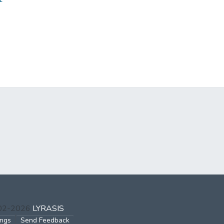
002-2026
LYRASIS
ings
Send Feedback