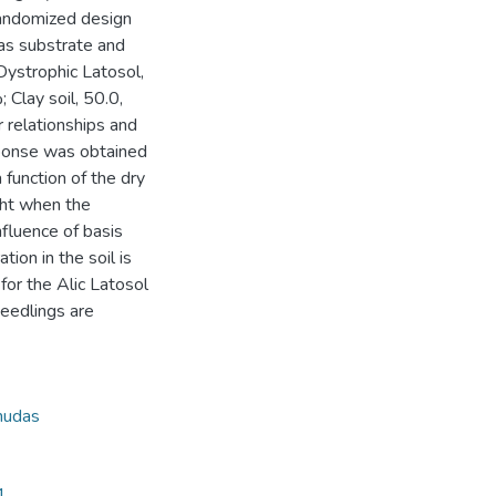
andomized design
 as substrate and
 Dystrophic Latosol,
 Clay soil, 50.0,
 relationships and
sponse was obtained
 function of the dry
ight when the
nfluence of basis
tion in the soil is
or the Alic Latosol
seedlings are
mudas
1