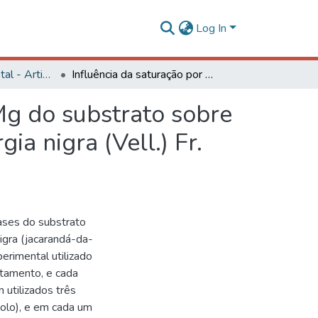
Log In
Engenharia Florestal - Artigos
Influência da saturação por bases e da relação Ca:Mg do substrato sobre o crescimento inicial de jacarandá-da-bahia (Dalbergia nigra (Vell.) Fr. All. ex Benth.)
Mg do substrato sobre
ia nigra (Vell.) Fr.
bases do substrato
igra (jacarandá-da-
erimental utilizado
atamento, e cada
 utilizados três
solo), e em cada um