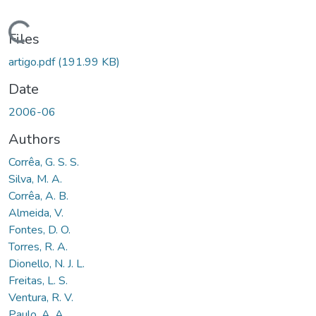
Loading...
Files
artigo.pdf
(191.99 KB)
Date
2006-06
Authors
Corrêa, G. S. S.
Silva, M. A.
Corrêa, A. B.
Almeida, V.
Fontes, D. O.
Torres, R. A.
Dionello, N. J. L.
Freitas, L. S.
Ventura, R. V.
Paulo, A. A.