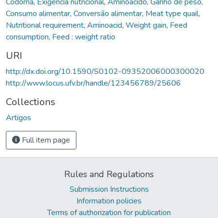
Codorna
,
Exigência nutricional
,
Aminoácido
,
Ganho de peso
,
Consumo alimentar
,
Conversão alimentar
,
Meat type quail
,
Nutritional requirement
,
Aminoacid
,
Weight gain
,
Feed
consumption
,
Feed : weight ratio
URI
http://dx.doi.org/10.1590/S0102-09352006000300020
http://www.locus.ufv.br/handle/123456789/25606
Collections
Artigos
Full item page
Rules and Regulations
Submission Instructions
Information policies
Terms of authorization for publication