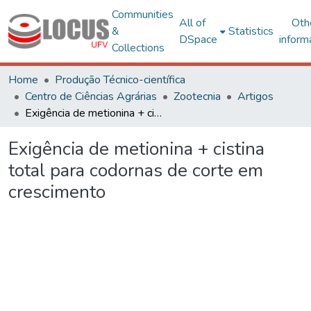
Communities
All of
Oth
&
Statistics
DSpace
inform
Collections
Home
Produção Técnico-científica
Centro de Ciências Agrárias
Zootecnia
Artigos
Exigência de metionina + cistina total para codornas de corte em crescimento
Exigência de metionina + cistina
total para codornas de corte em
crescimento