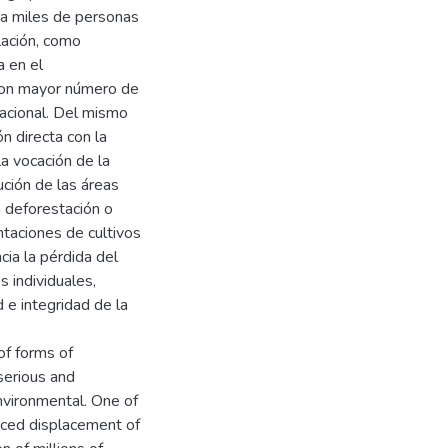
 a miles de personas
lación, como
a en el
 con mayor número de
nacional. Del mismo
n directa con la
la vocación de la
ución de las áreas
 deforestación o
ntaciones de cultivos
cia la pérdida del
s individuales,
d e integridad de la
of forms of
 serious and
environmental. One of
orced displacement of