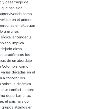
o y desarraigo de
s que han sido
 supervivencia como
ertido en el primer
personas en situación
o una crisis
 lógica, entender la
mbiano, implica
 dejado dicho
los académicos los
isis de un abordaje
en Colombia, como
 varias décadas en el
an a conocer los
o sobre la dinámica
 este conflicto sobre
mismo departamento.
, el país ha sido
s grupos alzados en