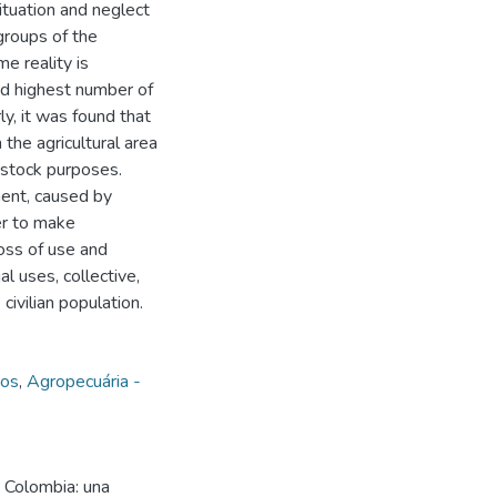
ituation and neglect
groups of the
me reality is
nd highest number of
ly, it was found that
 the agricultural area
vestock purposes.
ment, caused by
er to make
 loss of use and
al uses, collective,
civilian population.
cos
,
Agropecuária -
 Colombia: una