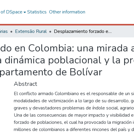
l of DSpace
Statistics
Other information
rias
Extensão Rural
Desplazamiento forzado en Colombia: una mirada a los efectos del conflicto armado en la dinámica poblacional y la producción agropecuaria en el departamento de Bolívar
do en Colombia: una mirada a
a dinámica poblacional y la p
epartamento de Bolívar
Abstract
El conflicto armado Colombiano es el responsable de un 
modalidades de victimización a lo largo de su desarrollo, 
graves y devastadores problemas de índole social, agrario,
Una de las consecuencias de mayor impacto y visibilidad 
forzado de poblaciones, el cual ha provocado la migración 
millones de colombianos a diferentes rincones del país y 