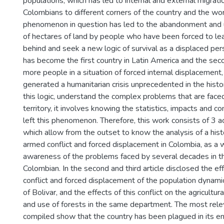
populations, which has led to internal and external migratio
Colombians to different corners of the country and the worl
phenomenon in question has led to the abandonment and u
of hectares of land by people who have been forced to le
behind and seek a new logic of survival as a displaced pe
has become the first country in Latin America and the sec
more people in a situation of forced internal displacement
generated a humanitarian crisis unprecedented in the histor
this logic, understand the complex problems that are face
territory, it involves knowing the statistics, impacts and 
left this phenomenon. Therefore, this work consists of 3 a
which allow from the outset to know the analysis of a hist
armed conflict and forced displacement in Colombia, as a 
awareness of the problems faced by several decades in th
Colombian. In the second and third article disclosed the e
conflict and forced displacement of the population dynam
of Bolivar, and the effects of this conflict on the agricultura
and use of forests in the same department. The most rele
compiled show that the country has been plagued in its en