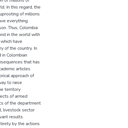
n of millions of
d. In this regard, the
prooting of millions
ave everything
rson. Thus, Colombia
ond in the world with
, which have
y of the country. In
d in Colombian
consequences that has
cademic articles
orical approach of
way to raise
e territory
ffects of armed
ics of the department
l, livestock sector
vant results
tirety by the actions