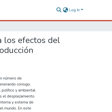
Log In
 los efectos del
roducción
sin número de
generando consigo,
 político y ambiental.
es el desplazamiento
interna y externa de
del mundo. En este