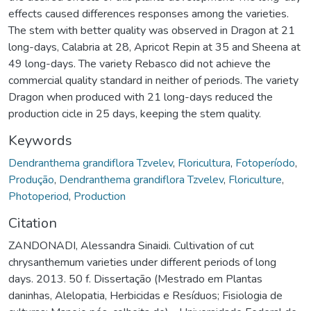
effects caused differences responses among the varieties.
The stem with better quality was observed in Dragon at 21
long-days, Calabria at 28, Apricot Repin at 35 and Sheena at
49 long-days. The variety Rebasco did not achieve the
commercial quality standard in neither of periods. The variety
Dragon when produced with 21 long-days reduced the
production cicle in 25 days, keeping the stem quality.
Keywords
Dendranthema grandiflora Tzvelev
,
Floricultura
,
Fotoperíodo
,
Produção
,
Dendranthema grandiflora Tzvelev
,
Floriculture
,
Photoperiod
,
Production
Citation
ZANDONADI, Alessandra Sinaidi. Cultivation of cut
chrysanthemum varieties under different periods of long
days. 2013. 50 f. Dissertação (Mestrado em Plantas
daninhas, Alelopatia, Herbicidas e Resíduos; Fisiologia de