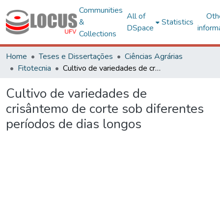
Communities
All of
Oth
&
Statistics
DSpace
inform
Collections
Home
Teses e Dissertações
Ciências Agrárias
Fitotecnia
Cultivo de variedades de crisântemo de corte sob diferentes períodos de dias longos
Cultivo de variedades de
crisântemo de corte sob diferentes
períodos de dias longos