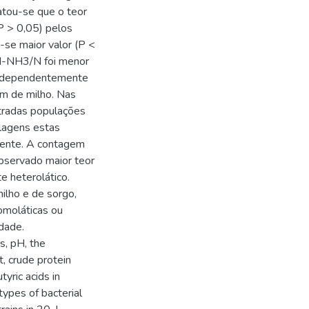
tatou-se que o teor
(P > 0,05) pelos
u-se maior valor (P <
 N-NH3/N foi menor
 Independentemente
em de milho. Nas
stradas populações
ilagens estas
mente. A contagem
observado maior teor
e heterolático.
milho e de sorgo,
omoláticas ou
dade.
s, pH, the
, crude protein
tyric acids in
ypes of bacterial