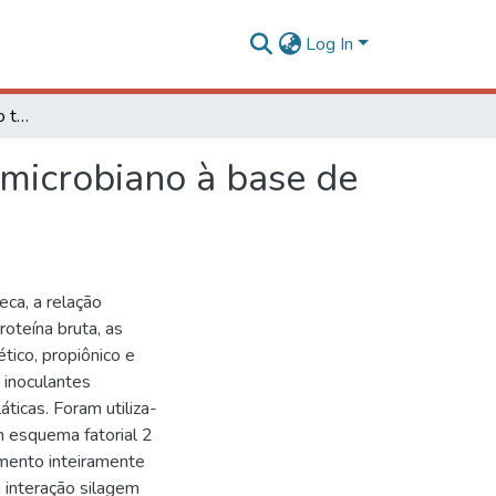
Log In
Silagens de milho e sorgo tratadas com inoculante microbiano à base de bactérias homo e heteroláticas
 microbiano à base de
eca, a relação
roteína bruta, as
tico, propiônico e
 inoculantes
ticas. Foram utiliza-
m esquema fatorial 2
amento inteiramente
 interação silagem