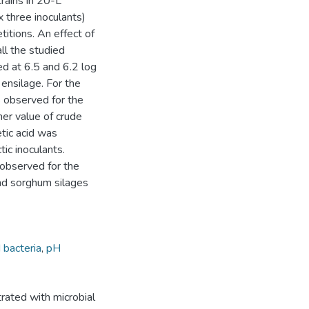
rains in 20-L
x three inoculants)
itions. An effect of
ll the studied
ed at 6.5 and 6.2 log
 ensilage. For the
s observed for the
her value of crude
etic acid was
ic inoculants.
 observed for the
 and sorghum silages
d bacteria
,
pH
ated with microbial