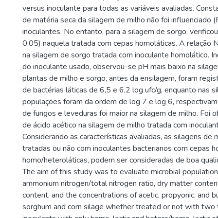
versus inoculante para todas as variáveis avaliadas. Cons
de matéria seca da silagem de milho não foi influenciado 
inoculantes. No entanto, para a silagem de sorgo, verifico
0,05) naquela tratada com cepas homoláticas. A relação
na silagem de sorgo tratada com inoculante homolático.
do inoculante usado, observou-se pH mais baixo na silag
plantas de milho e sorgo, antes da ensilagem, foram regi
de bactérias láticas de 6,5 e 6,2 log ufc/g, enquanto nas s
populações foram da ordem de log 7 e log 6, respectiva
de fungos e leveduras foi maior na silagem de milho. Foi 
de ácido acético na silagem de milho tratada com inoculant
Considerando as características avaliadas, as silagens de 
tratadas ou não com inoculantes bacterianos com cepas h
homo/heteroláticas, podem ser consideradas de boa quali
The aim of this study was to evaluate microbial population
ammonium nitrogen/total nitrogen ratio, dry matter content
content, and the concentrations of acetic, propyonic, and bu
sorghum and corn silage whether treated or not with two t