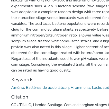
inoculants with only homo-lactic and hetero/homo-lactic st
experimental silos. A 2 × 3 factorial scheme (two silages 
was adopted in a complete random design whit three repet
the interaction silage versus inoculants was observed for a
variables. The acid lactic bacteria populations were record
cfu/g for the corn and sorghum plants, respectively, before
ammonium nitrogen/total nitrogen ratio, a lower value wa
sorghum silage treated whit homo-lactic strains, and a hig
protein was also noted in this silage. Higher content of ac
observed for the corn silage treated with hetero/homo-lact
Regardless of the inoculants used, lower pH values were
corn silage. Considering the evaluated traits, all the corn
can be rated as having good quality.
Keywords
Amônia
,
Bactérias do ácido lático
,
pH
,
ammonia
,
Lactic aci
Citation
COUTINHO, Haroldo Santiago. Corn and sorghum silages tr