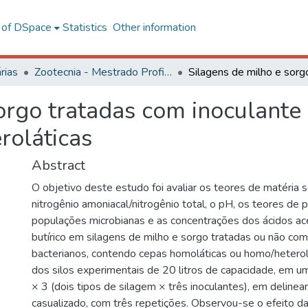
l of DSpace
Statistics
Other information
rias
Zootecnia - Mestrado Profissional
orgo tratadas com inoculante
roláticas
Abstract
O objetivo deste estudo foi avaliar os teores de matéria s
nitrogênio amoniacal/nitrogênio total, o pH, os teores de p
populações microbianas e as concentrações dos ácidos acé
butírico em silagens de milho e sorgo tratadas ou não com
bacterianos, contendo cepas homoláticas ou homo/heterolá
dos silos experimentais de 20 litros de capacidade, em u
× 3 (dois tipos de silagem × três inoculantes), em deline
casualizado, com três repetições. Observou-se o efeito da