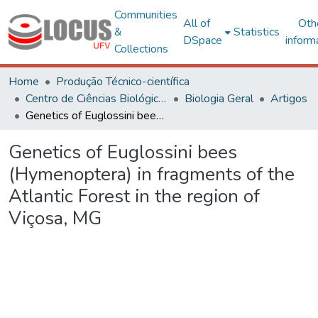
Communities
All of
Oth
&
Statistics
DSpace
inform
Collections
Home
Produção Técnico-científica
Centro de Ciências Biológicas e da Saúde
Biologia Geral
Artigos
Genetics of Euglossini bees (Hymenoptera) in fragments of the Atlantic Forest in the region of Viçosa, MG
Genetics of Euglossini bees
(Hymenoptera) in fragments of the
Atlantic Forest in the region of
Viçosa, MG