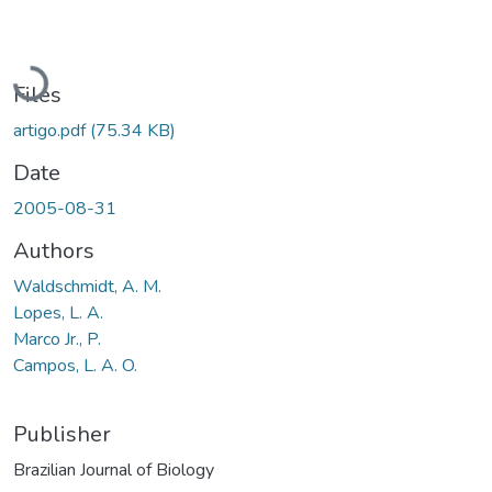
Loading...
Files
artigo.pdf
(75.34 KB)
Date
2005-08-31
Authors
Waldschmidt, A. M.
Lopes, L. A.
Marco Jr., P.
Campos, L. A. O.
Publisher
Brazilian Journal of Biology