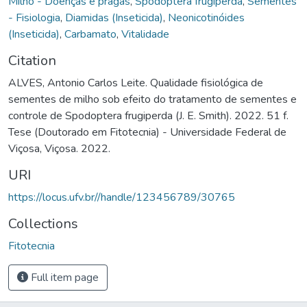
Milho - Doenças e pragas
,
Spodoptera frugiperda
,
Sementes
- Fisiologia
,
Diamidas (Inseticida)
,
Neonicotinóides
(Inseticida)
,
Carbamato
,
Vitalidade
Citation
ALVES, Antonio Carlos Leite. Qualidade fisiológica de
sementes de milho sob efeito do tratamento de sementes e
controle de Spodoptera frugiperda (J. E. Smith). 2022. 51 f.
Tese (Doutorado em Fitotecnia) - Universidade Federal de
Viçosa, Viçosa. 2022.
URI
https://locus.ufv.br//handle/123456789/30765
Collections
Fitotecnia
Full item page