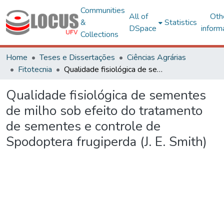
Communities
All of
Oth
&
Statistics
DSpace
inform
Collections
Home
Teses e Dissertações
Ciências Agrárias
Fitotecnia
Qualidade fisiológica de sementes de milho sob efeito do tratamento de sementes e controle de Spodoptera frugiperda (J. E. Smith)
Qualidade fisiológica de sementes
de milho sob efeito do tratamento
de sementes e controle de
Spodoptera frugiperda (J. E. Smith)