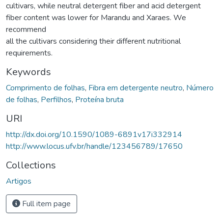
cultivars, while neutral detergent fiber and acid detergent
fiber content was lower for Marandu and Xaraes. We
recommend
all the cultivars considering their different nutritional
requirements.
Keywords
Comprimento de folhas
,
Fibra em detergente neutro
,
Número
de folhas
,
Perfilhos
,
Proteína bruta
URI
http://dx.doi.org/10.1590/1089-6891v17i332914
http://www.locus.ufv.br/handle/123456789/17650
Collections
Artigos
Full item page