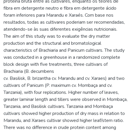
proteína bruta entre as cultivares, enquanto os teores de
fibra em detergente neutro e fibra em detergente ácido
foram inferiores para Marandu e Xaraés. Com base nos
resultados, todas as cultivares poderiam ser recomendadas,
atendendo-se às suas diferentes exigências nutricionais.
The aim of this study was to evaluate the dry matter
production and the structural and bromatological
characteristics of Brachiaria and Panicum cultivars. The study
was conducted in a greenhouse in a randomized complete
block design with five treatments, three cultivars of
Brachiaria (B. decumbens
cv. Basilisk, B. brizantha cv. Marandu and cv. Xaraes) and two
cultivars of Panicum (P. maximum cv. Mombaça and cv.
Tanzania), with four replications. Higher number of leaves,
greater laminar length and tillers were observed in Mombaça,
Tanzania, and Basilisk cultivars. Tanzania and Mombaça
cultivars showed higher production of dry mass in relation to
Marandu, and Xaraes cultivar showed higher leaf/stem ratio.
There was no difference in crude protein content among