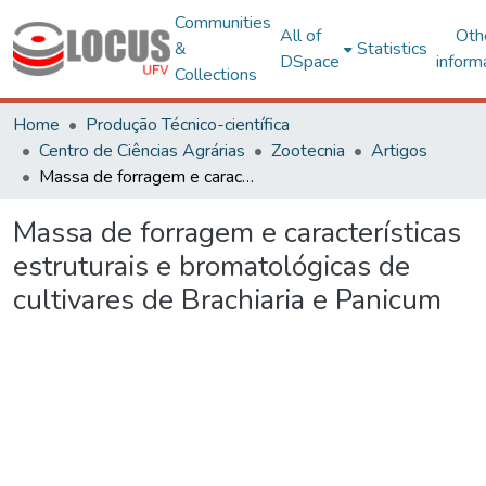
Communities
All of
Oth
&
Statistics
DSpace
inform
Collections
Home
Produção Técnico-científica
Centro de Ciências Agrárias
Zootecnia
Artigos
Massa de forragem e características estruturais e bromatológicas de cultivares de Brachiaria e Panicum
Massa de forragem e características
estruturais e bromatológicas de
cultivares de Brachiaria e Panicum