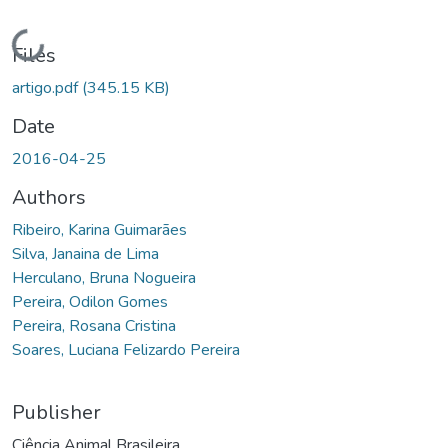
Loading...
Files
artigo.pdf
(345.15 KB)
Date
2016-04-25
Authors
Ribeiro, Karina Guimarães
Silva, Janaina de Lima
Herculano, Bruna Nogueira
Pereira, Odilon Gomes
Pereira, Rosana Cristina
Soares, Luciana Felizardo Pereira
Publisher
Ciência Animal Brasileira