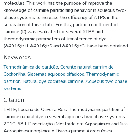
molecules. This work has the purpose of improve the
knowledge of carmine partitioning behavior in aqueous two-
phase systems to increase the efficiency of ATPS in the
separation of this solute. For this, partition coefficient of
carmine (K) was evaluated for several ATPS and
thermodynamic parameters of transference of dye
(&#916;trH, &#916;trS and &#916;trG) have been obtained.
Keywords
Termodinâmica de partição
,
Corante natural carmim de
Cochonilha
,
Sistemas aquosos bifásicos
,
Thermodynamic
partition
,
Natural dye cochineal carmine
,
Aqueous two phase
systems
Citation
LEITE, Luciana de Oliveira Reis. Thermodynamic partition of
carmine natural dye in several aqueous two phase systems.
2010. 68 f. Dissertação (Mestrado em Agroquímica analítica;
Agroquímica inorgânica e Físico-química; Agroquímica