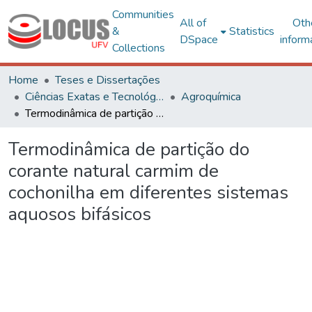
Communities
All of
Oth
&
Statistics
DSpace
inform
Collections
Home
Teses e Dissertações
Ciências Exatas e Tecnológicas
Agroquímica
Termodinâmica de partição do corante natural carmim de cochonilha em diferentes sistemas aquosos bifásicos
Termodinâmica de partição do
corante natural carmim de
cochonilha em diferentes sistemas
aquosos bifásicos