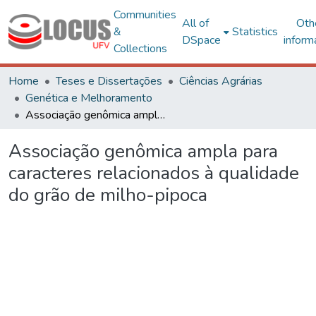
Communities
All of
Oth
&
Statistics
DSpace
inform
Collections
Home
Teses e Dissertações
Ciências Agrárias
Genética e Melhoramento
Associação genômica ampla para caracteres relacionados à qualidade do grão de milho-pipoca
Associação genômica ampla para
caracteres relacionados à qualidade
do grão de milho-pipoca