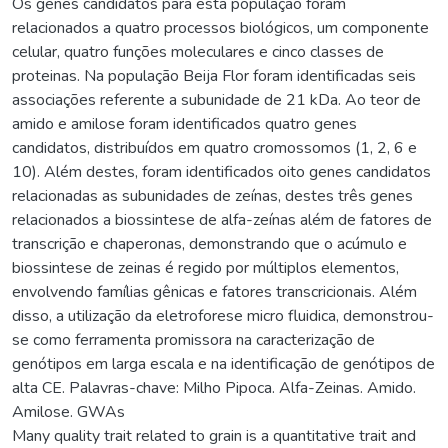
Os genes candidatos para esta população foram
relacionados a quatro processos biológicos, um componente
celular, quatro funções moleculares e cinco classes de
proteinas. Na população Beija Flor foram identificadas seis
associações referente a subunidade de 21 kDa. Ao teor de
amido e amilose foram identificados quatro genes
candidatos, distribuídos em quatro cromossomos (1, 2, 6 e
10). Além destes, foram identificados oito genes candidatos
relacionadas as subunidades de zeínas, destes três genes
relacionados a biossintese de alfa-zeínas além de fatores de
transcrição e chaperonas, demonstrando que o acúmulo e
biossintese de zeinas é regido por múltiplos elementos,
envolvendo famílias gênicas e fatores transcricionais. Além
disso, a utilização da eletroforese micro fluidica, demonstrou-
se como ferramenta promissora na caracterização de
genótipos em larga escala e na identificação de genótipos de
alta CE. Palavras-chave: Milho Pipoca. Alfa-Zeinas. Amido.
Amilose. GWAs
Many quality trait related to grain is a quantitative trait and