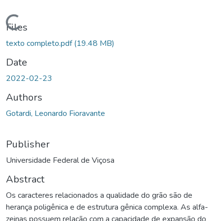
oading...
Files
texto completo.pdf
(19.48 MB)
Date
2022-02-23
Authors
Gotardi, Leonardo Fioravante
Publisher
Universidade Federal de Viçosa
Abstract
Os caracteres relacionados a qualidade do grão são de
herança poligênica e de estrutura gênica complexa. As alfa-
zeinas possuem relação com a capacidade de expansão do