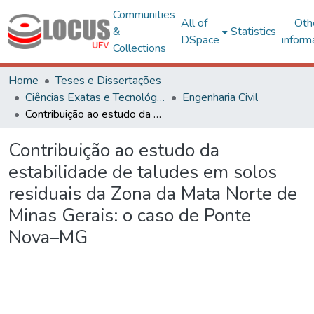
Communities
All of
Oth
&
Statistics
DSpace
inform
Collections
Home
Teses e Dissertações
Ciências Exatas e Tecnológicas
Engenharia Civil
Contribuição ao estudo da estabilidade de taludes em solos residuais da Zona da Mata Norte de Minas Gerais: o caso de Ponte Nova–MG
Contribuição ao estudo da
estabilidade de taludes em solos
residuais da Zona da Mata Norte de
Minas Gerais: o caso de Ponte
Nova–MG