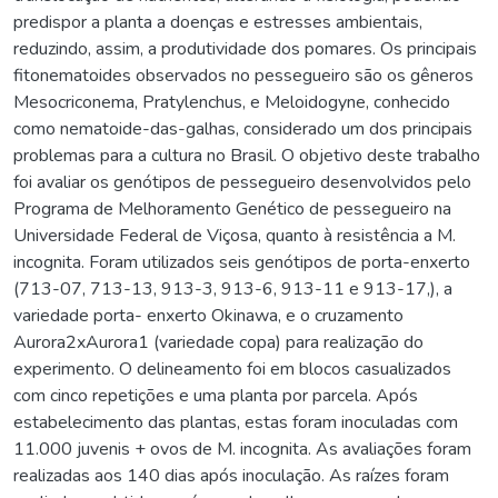
predispor a planta a doenças e estresses ambientais,
reduzindo, assim, a produtividade dos pomares. Os principais
fitonematoides observados no pessegueiro são os gêneros
Mesocriconema, Pratylenchus, e Meloidogyne, conhecido
como nematoide-das-galhas, considerado um dos principais
problemas para a cultura no Brasil. O objetivo deste trabalho
foi avaliar os genótipos de pessegueiro desenvolvidos pelo
Programa de Melhoramento Genético de pessegueiro na
Universidade Federal de Viçosa, quanto à resistência a M.
incognita. Foram utilizados seis genótipos de porta-enxerto
(713-07, 713-13, 913-3, 913-6, 913-11 e 913-17,), a
variedade porta- enxerto Okinawa, e o cruzamento
Aurora2xAurora1 (variedade copa) para realização do
experimento. O delineamento foi em blocos casualizados
com cinco repetições e uma planta por parcela. Após
estabelecimento das plantas, estas foram inoculadas com
11.000 juvenis + ovos de M. incognita. As avaliações foram
realizadas aos 140 dias após inoculação. As raízes foram