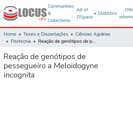
Communities
All of
Oth
&
Statistics
DSpace
inform
Collections
Home
Teses e Dissertações
Ciências Agrárias
Fitotecnia
Reação de genótipos de pessegueiro a Meloidogyne incognita
Reação de genótipos de
pessegueiro a Meloidogyne
incognita