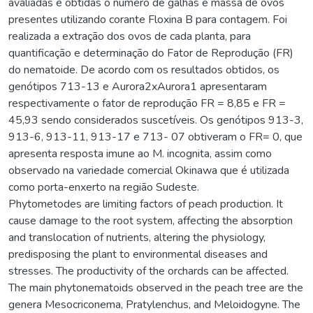
avaliadas e obtidas o número de galhas e massa de ovos
presentes utilizando corante Floxina B para contagem. Foi
realizada a extração dos ovos de cada planta, para
quantificação e determinação do Fator de Reprodução (FR)
do nematoide. De acordo com os resultados obtidos, os
genótipos 713-13 e Aurora2xAurora1 apresentaram
respectivamente o fator de reprodução FR = 8,85 e FR =
45,93 sendo considerados suscetíveis. Os genótipos 913-3,
913-6, 913-11, 913-17 e 713- 07 obtiveram o FR= 0, que
apresenta resposta imune ao M. incognita, assim como
observado na variedade comercial Okinawa que é utilizada
como porta-enxerto na região Sudeste.
Phytometodes are limiting factors of peach production. It
cause damage to the root system, affecting the absorption
and translocation of nutrients, altering the physiology,
predisposing the plant to environmental diseases and
stresses. The productivity of the orchards can be affected.
The main phytonematoids observed in the peach tree are the
genera Mesocriconema, Pratylenchus, and Meloidogyne. The