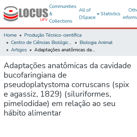
Communities
All of
Oth
&
Statistics
DSpace
inform
Collections
Home
Produção Técnico-científica
Centro de Ciências Biológicas e da Saúde
Biologia Animal
Artigos
Adaptações anatômicas da cavidade bucofaringiana de pseudoplatystoma corruscans (spix e agassiz, 1829) (siluriformes, pimelodidae) em relação ao seu hábito alimentar
Adaptações anatômicas da cavidade
bucofaringiana de
pseudoplatystoma corruscans (spix
e agassiz, 1829) (siluriformes,
pimelodidae) em relação ao seu
hábito alimentar