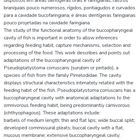
dispostos em áreas dentígeras orais e faringianas; rastros
branquiais pouco numerosos, rígidos, pontiagudos e curvados
para a cavidade bucofaringiana; e áreas dentígeras faringianas
pouco projetadas na cavidade faringiana.
The study of the functional anatomy of the buccopharyngeal
cavity of fish is important in order to allow inferences
regarding feeding habit, capture mechanisms, selection and
processing of the food. This work describes and points out
adaptations of the buccopharyngeal cavity of
Pseudoplatystoma corruscans (surubim or pintado), a
species of fish from the family Pimelodidae. The cavity
displays structural characteristics intimately related with the
feeding habit of the fish. Pseudoplatystoma corruscans has a
buccopharyngeal cavity with anatomical adaptations to the
omnivorous feeding habit, being predominantly carnivorous
(ichthyophagous). These adaptations include:
barbels of medium length; thin and flat lips; wide buccal split;
developed commissural pleats; buccal cavity with a flat,
mucous membrane; extensive buccopharyngeal cavity;