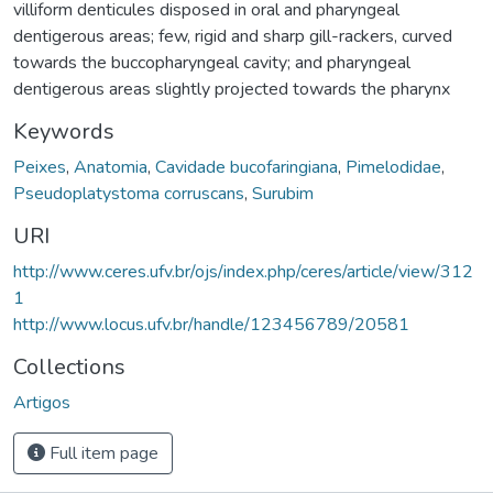
villiform denticules disposed in oral and pharyngeal
dentigerous areas; few, rigid and sharp gill-rackers, curved
towards the buccopharyngeal cavity; and pharyngeal
dentigerous areas slightly projected towards the pharynx
Keywords
Peixes
,
Anatomia
,
Cavidade bucofaringiana
,
Pimelodidae
,
Pseudoplatystoma corruscans
,
Surubim
URI
http://www.ceres.ufv.br/ojs/index.php/ceres/article/view/312
1
http://www.locus.ufv.br/handle/123456789/20581
Collections
Artigos
Full item page