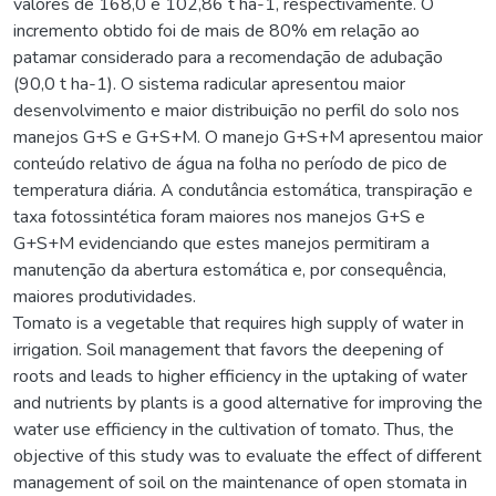
valores de 168,0 e 102,86 t ha-1, respectivamente. O
incremento obtido foi de mais de 80% em relação ao
patamar considerado para a recomendação de adubação
(90,0 t ha-1). O sistema radicular apresentou maior
desenvolvimento e maior distribuição no perfil do solo nos
manejos G+S e G+S+M. O manejo G+S+M apresentou maior
conteúdo relativo de água na folha no período de pico de
temperatura diária. A condutância estomática, transpiração e
taxa fotossintética foram maiores nos manejos G+S e
G+S+M evidenciando que estes manejos permitiram a
manutenção da abertura estomática e, por consequência,
maiores produtividades.
Tomato is a vegetable that requires high supply of water in
irrigation. Soil management that favors the deepening of
roots and leads to higher efficiency in the uptaking of water
and nutrients by plants is a good alternative for improving the
water use efficiency in the cultivation of tomato. Thus, the
objective of this study was to evaluate the effect of different
management of soil on the maintenance of open stomata in