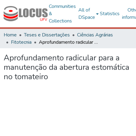
Communities
All of
Oth
&
Statistics
DSpace
inform
Collections
Home
Teses e Dissertações
Ciências Agrárias
Fitotecnia
Aprofundamento radicular para a manutenção da abertura estomática no tomateiro
Aprofundamento radicular para a
manutenção da abertura estomática
no tomateiro