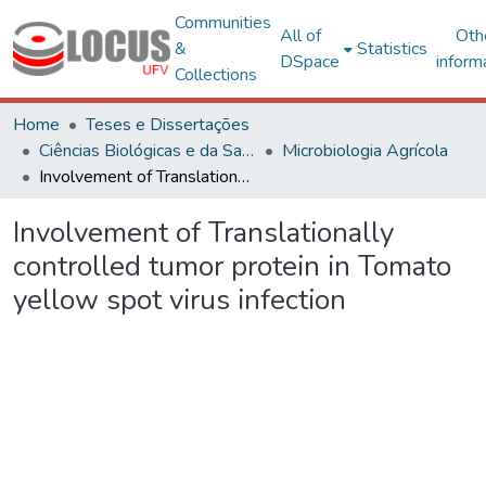
Communities
All of
Oth
&
Statistics
DSpace
inform
Collections
Home
Teses e Dissertações
Ciências Biológicas e da Saúde
Microbiologia Agrícola
Involvement of Translationally controlled tumor protein in Tomato yellow spot virus infection
Involvement of Translationally
controlled tumor protein in Tomato
yellow spot virus infection