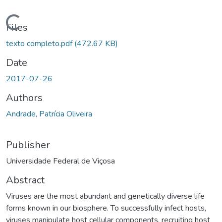
ding...
Files
texto completo.pdf
(472.67 KB)
Date
2017-07-26
Authors
Andrade, Patrícia Oliveira
Publisher
Universidade Federal de Viçosa
Abstract
Viruses are the most abundant and genetically diverse life
forms known in our biosphere. To successfully infect hosts,
viruses manipulate host cellular components, recruiting host